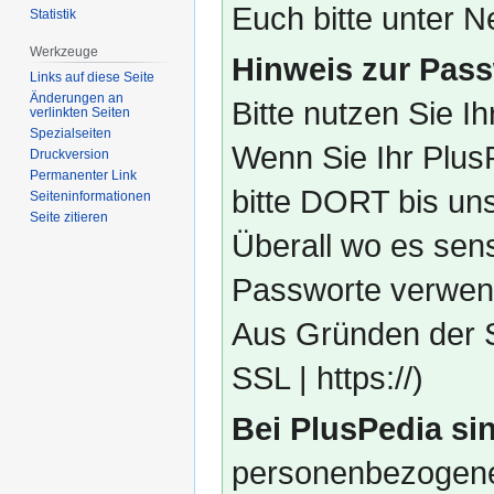
Euch bitte unter
Statistik
Werkzeuge
Hinweis zur Pass
Links auf diese Seite
Änderungen an
Bitte nutzen Sie I
verlinkten Seiten
Spezialseiten
Wenn Sie Ihr Plus
Druckversion
Permanenter Link
bitte DORT bis un
Seiten­­informationen
Seite zitieren
Überall wo es sens
Passworte verwend
Aus Gründen der S
SSL | https://)
Bei PlusPedia sin
personenbezogene