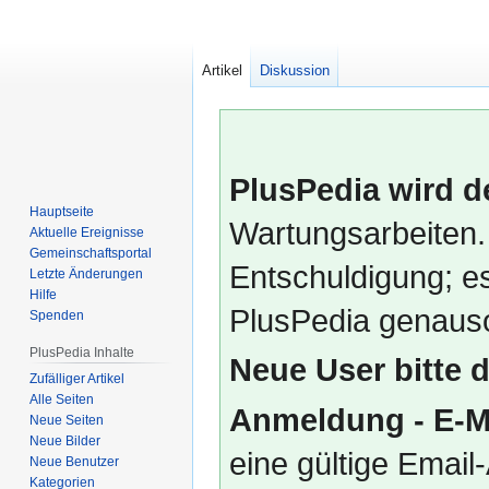
Artikel
Diskussion
PlusPedia wird d
Hauptseite
Wartungsarbeiten.
Aktuelle Ereignisse
Gemeinschafts­portal
Entschuldigung; es
Letzte Änderungen
Hilfe
PlusPedia genauso
Spenden
PlusPedia Inhalte
Neue User bitte 
Zufälliger Artikel
Alle Seiten
Anmeldung - E-M
Neue Seiten
Neue Bilder
eine gültige Emai
Neue Benutzer
Kategorien