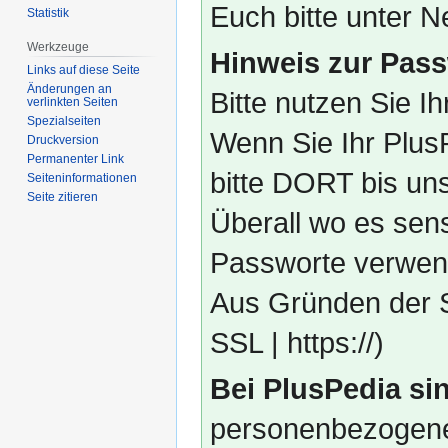
Euch bitte unter
Statistik
Werkzeuge
Hinweis zur Pass
Links auf diese Seite
Änderungen an
Bitte nutzen Sie I
verlinkten Seiten
Spezialseiten
Wenn Sie Ihr Plus
Druckversion
Permanenter Link
bitte DORT bis un
Seiten­­informationen
Seite zitieren
Überall wo es sens
Passworte verwend
Aus Gründen der S
SSL | https://)
Bei PlusPedia sin
personenbezogene