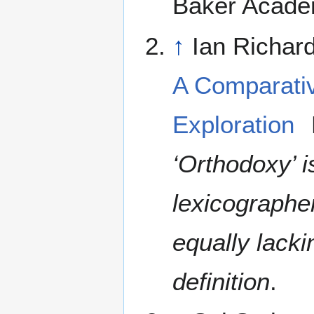
Baker Acade
↑
Ian Richar
A Comparativ
Exploration
‘Orthodoxy’ is
lexicographer
equally lacki
definition
.