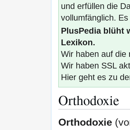
und erfüllen die
vollumfänglich. Es
PlusPedia blüht 
Lexikon.
Wir haben auf die 
Wir haben SSL akti
Hier geht es zu de
Orthodoxie
Zur
Zur
Orthodoxie
(v
Navigation
Suche
springen
springen