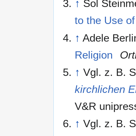
↑
Sol Steinm
to the Use o
↑
Adele Berli
Religion
Or
↑
Vgl. z. B.
kirchlichen E
V&R unipres
↑
Vgl. z. B.