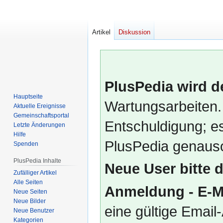
Artikel
Diskussion
PlusPedia wird d
Hauptseite
Wartungsarbeiten.
Aktuelle Ereignisse
Gemeinschafts­portal
Entschuldigung; es
Letzte Änderungen
Hilfe
PlusPedia genauso
Spenden
PlusPedia Inhalte
Neue User bitte 
Zufälliger Artikel
Alle Seiten
Anmeldung - E-M
Neue Seiten
Neue Bilder
eine gültige Emai
Neue Benutzer
Kategorien