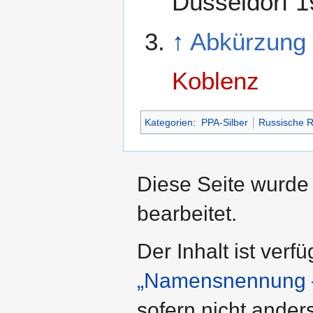
Düsseldorf
1
↑
Abkürzun
Koblenz
Kategorien
:
PPA-Silber
Russische R
Diese Seite wurde
bearbeitet.
Der Inhalt ist verf
„Namensnennung –
sofern nicht ande