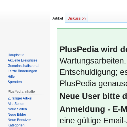
Artikel
Diskussion
PlusPedia wird d
Hauptseite
Wartungsarbeiten.
Aktuelle Ereignisse
Gemeinschafts­portal
Entschuldigung; es
Letzte Änderungen
Hilfe
PlusPedia genauso
Spenden
PlusPedia Inhalte
Neue User bitte 
Zufälliger Artikel
Alle Seiten
Anmeldung - E-M
Neue Seiten
Neue Bilder
eine gültige Emai
Neue Benutzer
Kategorien