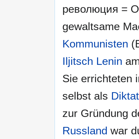
революция = Okt
gewaltsame Mac
Kommunisten
(B
Iljitsch Lenin
am 
Sie errichteten 
selbst als
Diktat
zur Gründung d
Russland
war d