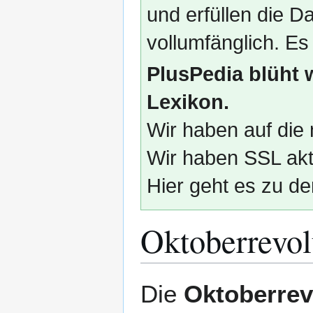
und erfüllen die
vollumfänglich. Es
PlusPedia blüht 
Lexikon.
Wir haben auf die 
Wir haben SSL akti
Hier geht es zu de
Oktoberrevol
Zur
Zur
Die
Oktoberrev
Navigation
Suche
springen
springen