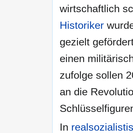
wirtschaftlich s
Historiker
wurde
gezielt geförder
einen militäris
zufolge sollen 
an die Revoluti
Schlüsselfiguren
In
realsozialist