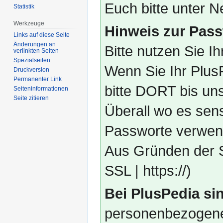
Euch bitte unter
Statistik
Werkzeuge
Hinweis zur Pass
Links auf diese Seite
Änderungen an
Bitte nutzen Sie I
verlinkten Seiten
Spezialseiten
Wenn Sie Ihr Plus
Druckversion
Permanenter Link
bitte DORT bis un
Seiten­­informationen
Seite zitieren
Überall wo es sens
Passworte verwend
Aus Gründen der S
SSL | https://)
Bei PlusPedia sin
personenbezogene