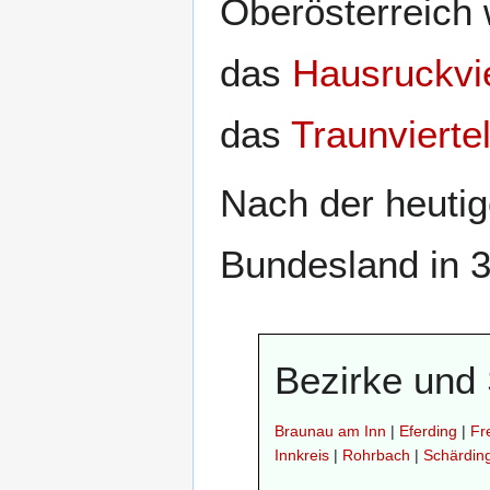
Oberösterreich wi
das
Hausruckvie
das
Traunvierte
Nach der heutig
Bundesland in 
Bezirke und 
Braunau am Inn
|
Eferding
|
Fr
Innkreis
|
Rohrbach
|
Schärdin