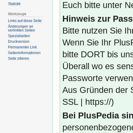
Euch bitte unter
Statistik
Werkzeuge
Hinweis zur Pass
Links auf diese Seite
Änderungen an
Bitte nutzen Sie I
verlinkten Seiten
Spezialseiten
Wenn Sie Ihr Plus
Druckversion
Permanenter Link
bitte DORT bis un
Seiten­­informationen
Seite zitieren
Überall wo es sens
Passworte verwend
Aus Gründen der S
SSL | https://)
Bei PlusPedia sin
personenbezogene