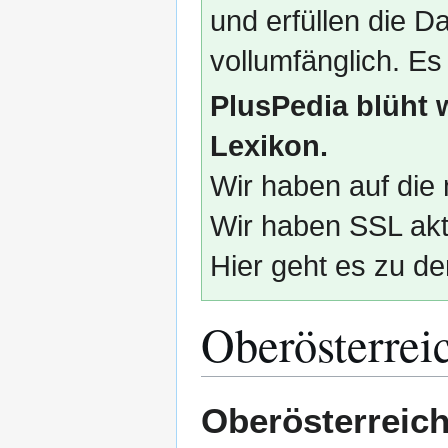
und erfüllen die
vollumfänglich. Es
PlusPedia blüht 
Lexikon.
Wir haben auf die 
Wir haben SSL akti
Hier geht es zu de
Oberösterrei
Zur
Zur
Oberösterreic
Navigation
Suche
springen
springen