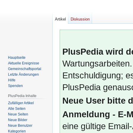
Artikel
Diskussion
PlusPedia wird d
Hauptseite
Wartungsarbeiten.
Aktuelle Ereignisse
Gemeinschafts­portal
Entschuldigung; es
Letzte Änderungen
Hilfe
PlusPedia genauso
Spenden
PlusPedia Inhalte
Neue User bitte 
Zufälliger Artikel
Alle Seiten
Anmeldung - E-M
Neue Seiten
Neue Bilder
eine gültige Emai
Neue Benutzer
Kategorien