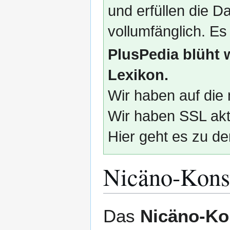
und erfüllen die
vollumfänglich. Es
PlusPedia blüht 
Lexikon.
Wir haben auf die 
Wir haben SSL akti
Hier geht es zu de
Nicäno-Kons
Zur
Zur
Das
Nicäno-Ko
Navigation
Suche
springen
springen