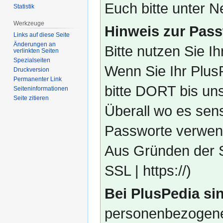
Euch bitte unter
Statistik
Werkzeuge
Hinweis zur Pass
Links auf diese Seite
Änderungen an
Bitte nutzen Sie I
verlinkten Seiten
Spezialseiten
Wenn Sie Ihr Plus
Druckversion
Permanenter Link
bitte DORT bis un
Seiten­­informationen
Seite zitieren
Überall wo es sens
Passworte verwend
Aus Gründen der S
SSL | https://)
Bei PlusPedia sin
personenbezogene