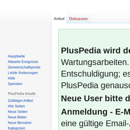
Artikel
Diskussion
PlusPedia wird d
Hauptseite
Wartungsarbeiten.
Aktuelle Ereignisse
Gemeinschafts­portal
Entschuldigung; es
Letzte Änderungen
Hilfe
PlusPedia genauso
Spenden
PlusPedia Inhalte
Neue User bitte 
Zufälliger Artikel
Alle Seiten
Anmeldung - E-M
Neue Seiten
Neue Bilder
eine gültige Emai
Neue Benutzer
Kategorien