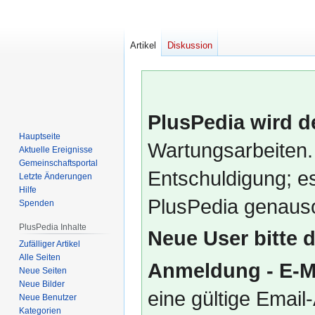
Artikel
Diskussion
PlusPedia wird d
Hauptseite
Wartungsarbeiten.
Aktuelle Ereignisse
Gemeinschafts­portal
Entschuldigung; es
Letzte Änderungen
Hilfe
PlusPedia genauso
Spenden
PlusPedia Inhalte
Neue User bitte 
Zufälliger Artikel
Alle Seiten
Anmeldung - E-M
Neue Seiten
Neue Bilder
eine gültige Emai
Neue Benutzer
Kategorien