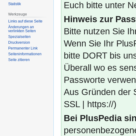
Euch bitte unter
Statistik
Werkzeuge
Hinweis zur Pass
Links auf diese Seite
Änderungen an
Bitte nutzen Sie I
verlinkten Seiten
Spezialseiten
Wenn Sie Ihr Plus
Druckversion
Permanenter Link
bitte DORT bis un
Seiten­­informationen
Seite zitieren
Überall wo es sens
Passworte verwend
Aus Gründen der S
SSL | https://)
Bei PlusPedia sin
personenbezogene