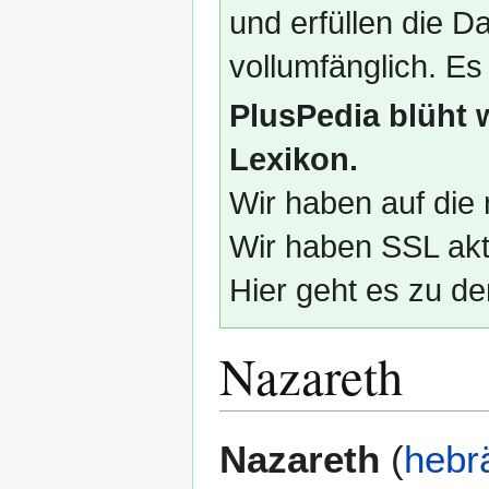
und erfüllen die
vollumfänglich. Es
PlusPedia blüht 
Lexikon.
Wir haben auf die 
Wir haben SSL akti
Hier geht es zu de
Nazareth
Zur
Zur
Nazareth
(
hebr
Navigation
Suche
springen
springen