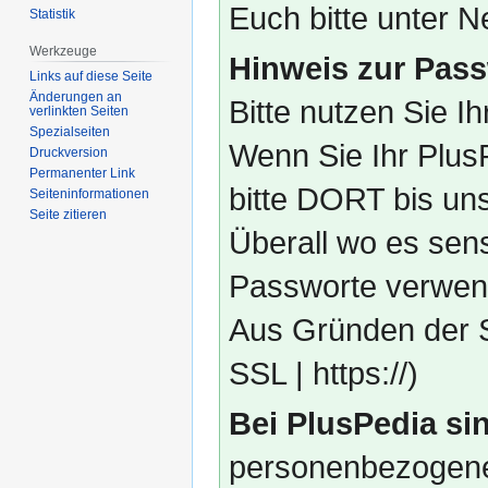
Euch bitte unter
Statistik
Werkzeuge
Hinweis zur Pass
Links auf diese Seite
Änderungen an
Bitte nutzen Sie I
verlinkten Seiten
Spezialseiten
Wenn Sie Ihr Plus
Druckversion
Permanenter Link
bitte DORT bis un
Seiten­­informationen
Seite zitieren
Überall wo es sens
Passworte verwend
Aus Gründen der S
SSL | https://)
Bei PlusPedia sin
personenbezogene