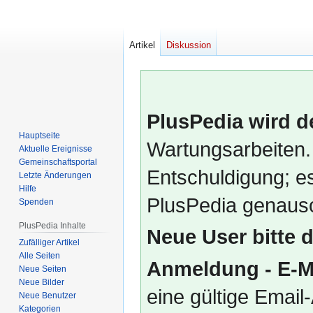
Artikel
Diskussion
PlusPedia wird d
Hauptseite
Wartungsarbeiten.
Aktuelle Ereignisse
Gemeinschafts­portal
Entschuldigung; es
Letzte Änderungen
Hilfe
PlusPedia genauso
Spenden
PlusPedia Inhalte
Neue User bitte 
Zufälliger Artikel
Alle Seiten
Anmeldung - E-M
Neue Seiten
Neue Bilder
eine gültige Emai
Neue Benutzer
Kategorien