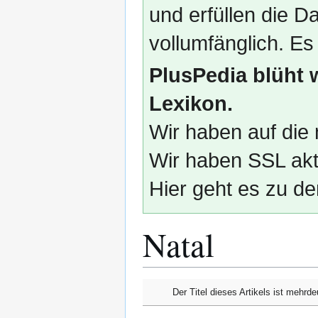
und erfüllen die
vollumfänglich. Es
PlusPedia blüht 
Lexikon.
Wir haben auf die 
Wir haben SSL akti
Hier geht es zu de
Natal
Zur
Zur
Der Titel dieses Artikels ist mehrd
Navigation
Suche
springen
springen