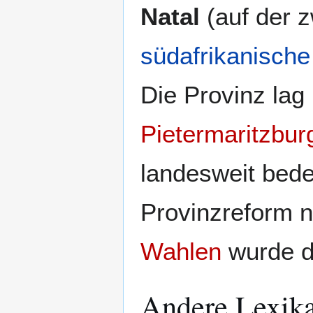
Natal
(auf der z
südafrikanische
Die Provinz lag
Pietermaritzbur
landesweit bed
Provinzreform n
Wahlen
wurde di
Andere Lexik