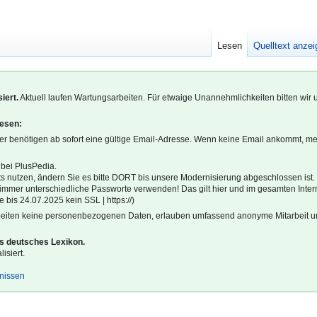
Lesen
Quelltext anze
iert.
Aktuell laufen Wartungsarbeiten. Für etwaige Unannehmlichkeiten bitten wir 
lesen:
r benötigen ab sofort eine gültige Email-Adresse. Wenn keine Email ankommt, m
 bei PlusPedia.
s nutzen, ändern Sie es bitte DORT bis unsere Modernisierung abgeschlossen ist.
l immer unterschiedliche Passworte verwenden! Das gilt hier und im gesamten Inter
 bis 24.07.2025 kein SSL | https://)
beiten keine personenbezogenen Daten, erlauben umfassend anonyme Mitarbeit un
es deutsches Lexikon.
isiert.
gnissen