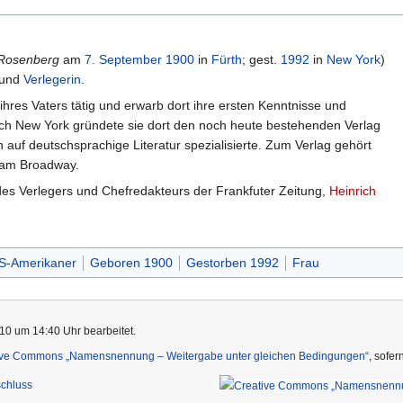
 Rosenberg
am
7. September
1900
in
Fürth
; gest.
1992
in
New York
)
und
Verlegerin
.
hres Vaters tätig und erwarb dort ihre ersten Kenntnisse und
ach New York gründete sie dort den noch heute bestehenden Verlag
ch auf deutschsprachige Literatur spezialisierte. Zum Verlag gehört
 am Broadway.
 des Verlegers und Chefredakteurs der Frankfuter Zeitung,
Heinrich
S-Amerikaner
Geboren 1900
Gestorben 1992
Frau
10 um 14:40 Uhr bearbeitet.
ive Commons „Namensnennung – Weitergabe unter gleichen Bedingungen“
, sofe
chluss