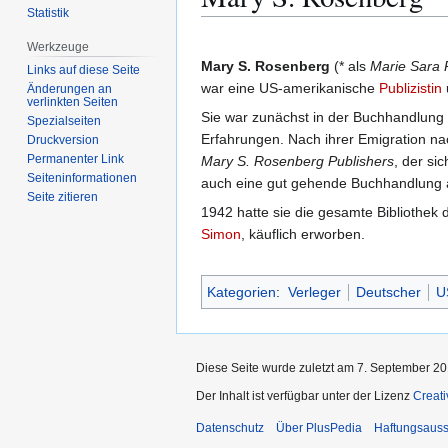
Statistik
Zur
Zur
Werkzeuge
Navigation
Suche
Mary S. Rosenberg
(* als
Marie Sara
Links auf diese Seite
springen
springen
war eine US-amerikanische
Publizistin
Änderungen an
verlinkten Seiten
Sie war zunächst in der Buchhandlung i
Spezialseiten
Erfahrungen. Nach ihrer Emigration n
Druckversion
Permanenter Link
Mary S. Rosenberg Publishers
, der si
Seiten­­informationen
auch eine gut gehende Buchhandlung
Seite zitieren
1942 hatte sie die gesamte Bibliothek
Simon
, käuflich erworben.
Kategorien
:
Verleger
Deutscher
U
Diese Seite wurde zuletzt am 7. September 20
Der Inhalt ist verfügbar unter der Lizenz
Creat
Datenschutz
Über PlusPedia
Haftungsauss