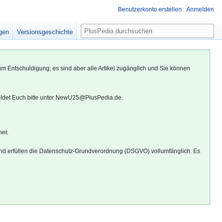
Benutzerkonto erstellen
Anmelden
S
igen
Versionsgeschichte
u
c
h
um Entschuldigung; es sind aber alle Artikel zugänglich und Sie können
e
eldet Euch bitte unter NewU25@PlusPedia.de.
net.
d erfüllen die Datenschutz-Grundverordnung (DSGVO) vollumfänglich. Es