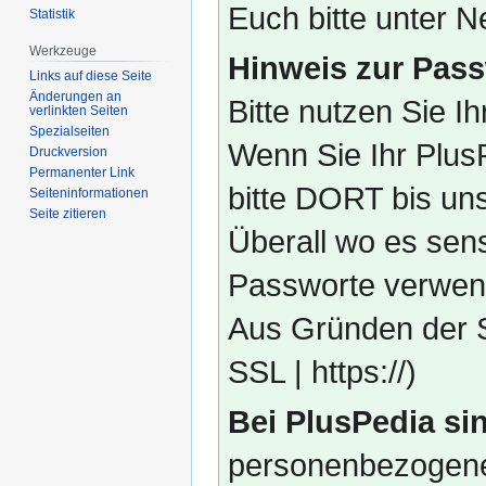
Euch bitte unter
Statistik
Werkzeuge
Hinweis zur Pass
Links auf diese Seite
Änderungen an
Bitte nutzen Sie I
verlinkten Seiten
Spezialseiten
Wenn Sie Ihr Plus
Druckversion
Permanenter Link
bitte DORT bis un
Seiten­­informationen
Seite zitieren
Überall wo es sens
Passworte verwend
Aus Gründen der S
SSL | https://)
Bei PlusPedia sin
personenbezogene