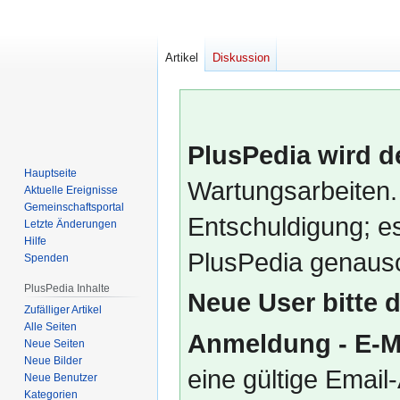
Artikel
Diskussion
PlusPedia wird d
Hauptseite
Wartungsarbeiten.
Aktuelle Ereignisse
Gemeinschafts­portal
Entschuldigung; es
Letzte Änderungen
Hilfe
PlusPedia genauso
Spenden
PlusPedia Inhalte
Neue User bitte 
Zufälliger Artikel
Alle Seiten
Anmeldung - E-M
Neue Seiten
Neue Bilder
eine gültige Emai
Neue Benutzer
Kategorien