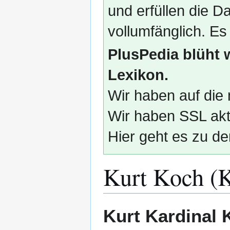
und erfüllen die
vollumfänglich. Es
PlusPedia blüht 
Lexikon.
Wir haben auf die 
Wir haben SSL akti
Hier geht es zu de
Kurt Koch (K
Zur
Zur
Kurt Kardinal 
Navigation
Suche
springen
springen