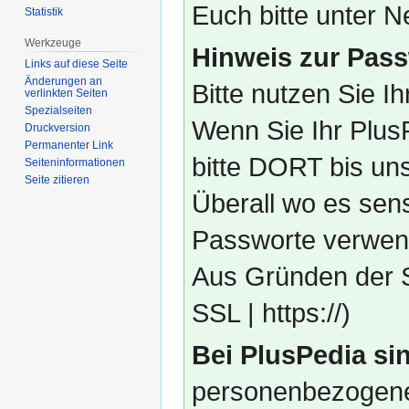
Euch bitte unter
Statistik
Werkzeuge
Hinweis zur Pass
Links auf diese Seite
Änderungen an
Bitte nutzen Sie I
verlinkten Seiten
Spezialseiten
Wenn Sie Ihr Plus
Druckversion
Permanenter Link
bitte DORT bis un
Seiten­­informationen
Seite zitieren
Überall wo es sens
Passworte verwend
Aus Gründen der S
SSL | https://)
Bei PlusPedia sin
personenbezogene