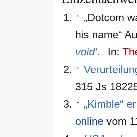
↑
„Dotcom wa
his name“ A
void‘.
In:
Th
↑
Verurteilu
315 Js 1822
↑
„Kimble“ er
online
vom 1