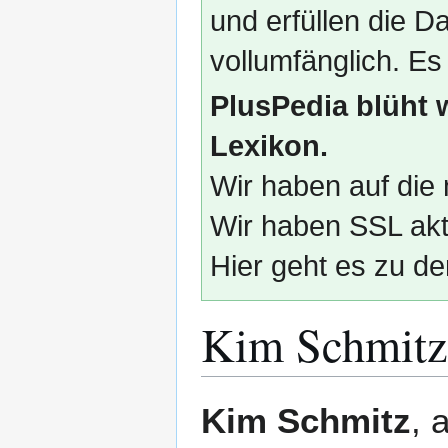
und erfüllen die
vollumfänglich. Es
PlusPedia blüht 
Lexikon.
Wir haben auf die 
Wir haben SSL akti
Hier geht es zu de
Kim Schmitz
Zur
Zur
Kim Schmitz
, 
Navigation
Suche
springen
springen