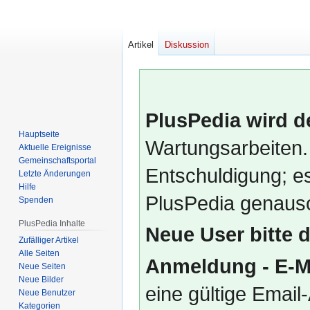
Artikel
Diskussion
PlusPedia wird d
Hauptseite
Wartungsarbeiten.
Aktuelle Ereignisse
Gemeinschafts­portal
Entschuldigung; es
Letzte Änderungen
Hilfe
PlusPedia genauso
Spenden
PlusPedia Inhalte
Neue User bitte 
Zufälliger Artikel
Alle Seiten
Anmeldung - E-M
Neue Seiten
Neue Bilder
eine gültige Emai
Neue Benutzer
Kategorien