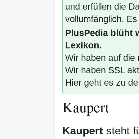
und erfüllen die
vollumfänglich. Es
PlusPedia blüht 
Lexikon.
Wir haben auf die 
Wir haben SSL akti
Hier geht es zu de
Kaupert
Zur
Zur
Kaupert
steht f
Navigation
Suche
springen
springen