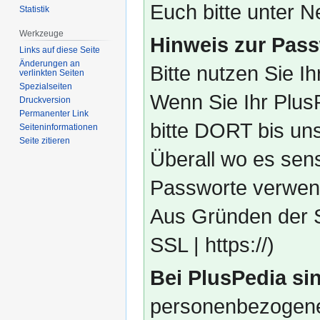
Euch bitte unter
Statistik
Werkzeuge
Hinweis zur Pass
Links auf diese Seite
Änderungen an
Bitte nutzen Sie I
verlinkten Seiten
Spezialseiten
Wenn Sie Ihr Plus
Druckversion
Permanenter Link
bitte DORT bis un
Seiten­­informationen
Seite zitieren
Überall wo es sens
Passworte verwend
Aus Gründen der S
SSL | https://)
Bei PlusPedia sin
personenbezogene