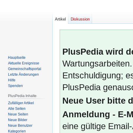
Artikel
Diskussion
PlusPedia wird d
Hauptseite
Wartungsarbeiten.
Aktuelle Ereignisse
Gemeinschafts­portal
Entschuldigung; es
Letzte Änderungen
Hilfe
PlusPedia genauso
Spenden
PlusPedia Inhalte
Neue User bitte 
Zufälliger Artikel
Alle Seiten
Anmeldung - E-M
Neue Seiten
Neue Bilder
eine gültige Emai
Neue Benutzer
Kategorien