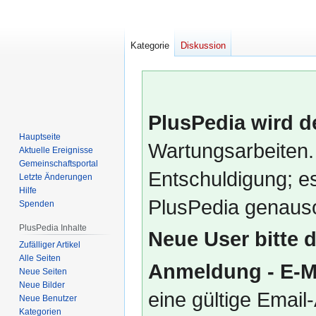
Kategorie
Diskussion
PlusPedia wird d
Hauptseite
Wartungsarbeiten.
Aktuelle Ereignisse
Gemeinschafts­portal
Entschuldigung; es
Letzte Änderungen
Hilfe
PlusPedia genauso
Spenden
PlusPedia Inhalte
Neue User bitte 
Zufälliger Artikel
Alle Seiten
Anmeldung - E-M
Neue Seiten
Neue Bilder
eine gültige Emai
Neue Benutzer
Kategorien