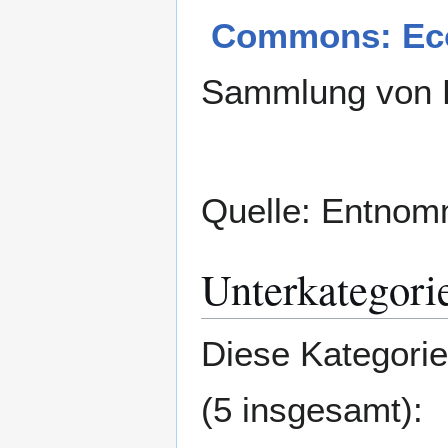
Zur
Zur
Commons: Eco
Navigation
Suche
springen
springen
Sammlung von B
Quelle: Entnom
Unterkategori
Diese Kategorie
(5 insgesamt):