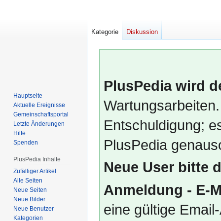
Kategorie
Diskussion
PlusPedia wird d
Hauptseite
Wartungsarbeiten.
Aktuelle Ereignisse
Gemeinschafts­portal
Entschuldigung; es
Letzte Änderungen
Hilfe
PlusPedia genauso
Spenden
PlusPedia Inhalte
Neue User bitte 
Zufälliger Artikel
Alle Seiten
Anmeldung - E-M
Neue Seiten
Neue Bilder
eine gültige Emai
Neue Benutzer
Kategorien