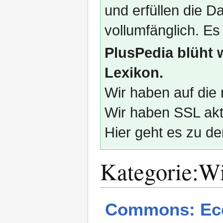
und erfüllen die
vollumfänglich. Es
PlusPedia blüht 
Lexikon.
Wir haben auf die 
Wir haben SSL akti
Hier geht es zu de
Kategorie
:
Wi
Zur
Zur
Commons: Eco
Navigation
Suche
springen
springen