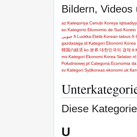
Bildern, Videos
az:Kateqoriya:Cənubi Koreya iqtisadiyy
eo:Kategorio:Ekonomio de Sud-Koreio
جنوبی
fi:Luokka:Etelä-Korean talous
fr
gazdasága
id:Kategori:Ekonomi Korea
韓国の経済
ko:분류:대한민국의 경제
lt
ms:Kategori:Ekonomi Korea Selatan
nl
Południowej
pt:Categoria:Economia da
sv:Kategori:Sydkoreas ekonomi
uk:Кат
Unterkategori
Diese Kategorie
U