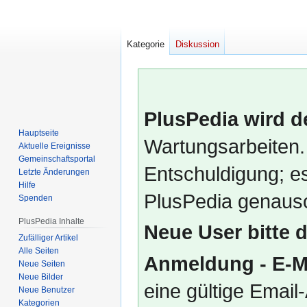
Kategorie
Diskussion
PlusPedia wird d
Hauptseite
Wartungsarbeiten.
Aktuelle Ereignisse
Gemeinschafts­portal
Entschuldigung; es
Letzte Änderungen
Hilfe
PlusPedia genauso
Spenden
PlusPedia Inhalte
Neue User bitte 
Zufälliger Artikel
Alle Seiten
Anmeldung - E-M
Neue Seiten
Neue Bilder
eine gültige Emai
Neue Benutzer
Kategorien