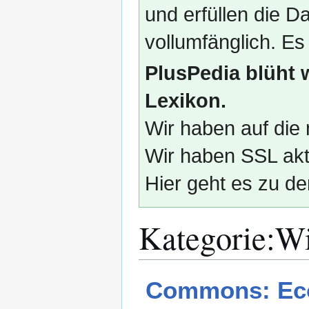
und erfüllen die
vollumfänglich. Es
PlusPedia blüht 
Lexikon.
Wir haben auf die 
Wir haben SSL akti
Hier geht es zu de
Kategorie
:
Wi
Zur
Zur
Commons: Eco
Navigation
Suche
springen
springen