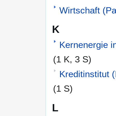
Wirtschaft (Pa
K
Kernenergie i
(1 K, 3 S)
Kreditinstitut 
(1 S)
L