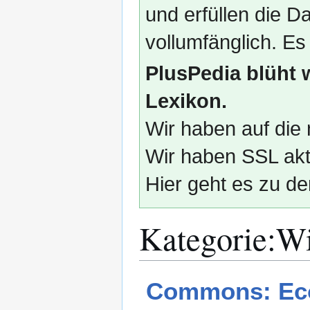
und erfüllen die
vollumfänglich. Es
PlusPedia blüht 
Lexikon.
Wir haben auf die 
Wir haben SSL akti
Hier geht es zu de
Kategorie
:
Wi
Zur
Zur
Commons: Eco
Navigation
Suche
springen
springen