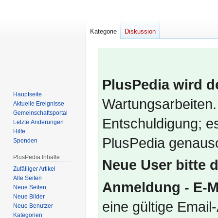
Kategorie
Diskussion
PlusPedia wird d
Hauptseite
Wartungsarbeiten.
Aktuelle Ereignisse
Gemeinschafts­portal
Entschuldigung; es
Letzte Änderungen
Hilfe
PlusPedia genauso
Spenden
PlusPedia Inhalte
Neue User bitte 
Zufälliger Artikel
Alle Seiten
Anmeldung - E-M
Neue Seiten
Neue Bilder
eine gültige Emai
Neue Benutzer
Kategorien