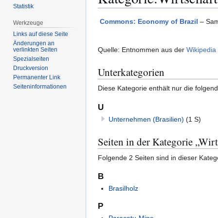
Statistik
Zur
Zur
Commons: Economy of Brazil
– Sam
Werkzeuge
Navigation
Suche
Links auf diese Seite
springen
springen
Änderungen an
Quelle: Entnommen aus der
Wikipedia
verlinkten Seiten
Spezialseiten
Druckversion
Unterkategorien
Permanenter Link
Seiten­­informationen
Diese Kategorie enthält nur die folgen
U
Unternehmen (Brasilien)
(1 S)
Seiten in der Kategorie „Wirt
Folgende 2 Seiten sind in dieser Kateg
B
Brasilholz
P