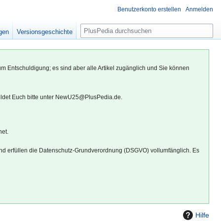
Benutzerkonto erstellen
Anmelden
S
igen
Versionsgeschichte
u
c
h
um Entschuldigung; es sind aber alle Artikel zugänglich und Sie können
e
eldet Euch bitte unter NewU25@PlusPedia.de.
net.
d erfüllen die Datenschutz-Grundverordnung (DSGVO) vollumfänglich. Es
Hilfe