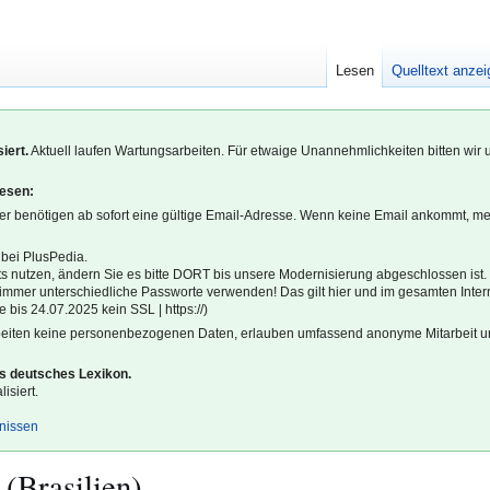
Lesen
Quelltext anze
iert.
Aktuell laufen Wartungsarbeiten. Für etwaige Unannehmlichkeiten bitten wir 
lesen:
r benötigen ab sofort eine gültige Email-Adresse. Wenn keine Email ankommt, m
 bei PlusPedia.
s nutzen, ändern Sie es bitte DORT bis unsere Modernisierung abgeschlossen ist.
l immer unterschiedliche Passworte verwenden! Das gilt hier und im gesamten Inter
 bis 24.07.2025 kein SSL | https://)
beiten keine personenbezogenen Daten, erlauben umfassend anonyme Mitarbeit un
es deutsches Lexikon.
isiert.
gnissen
 (Brasilien)