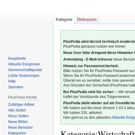
Kategorie
Diskussion
PlusPedia wird derzeit technisch modernis
PlusPedia genauso nutzen wie immer.
Neue User bitte dringend diese Hinweise 
Hauptseite
Anmeldung - E-Mail-Adresse
Neue Benutze
Aktuelle Ereignisse
Hinweis zur Passwortsicherheit:
Gemeinschafts­portal
Bitte nutzen Sie Ihr PlusPedia-Passwort nur
Letzte Änderungen
Wenn Sie Ihr PlusPedia-Passwort andernort
Überall wo es sensibel, sollte man generel
Hilfe
Aus Gründen der Sicherheit (PlusPedia hatte
Spenden
Bei PlusPedia sind Sie sicher: –
Wir verar
haftet der Vorsitzende des Trägervereins.
PlusPedia Inhalte
PlusPedia blüht wieder auf als freundlich
Zufälliger Artikel
Wir haben auf die neue Version 1.43.3 aktual
Alle Seiten
Wir haben SSL aktiviert.
Neue Seiten
Hier geht es zu den aktuellen
Aktuelle Erei
Neue Bilder
Neue Benutzer
Kategorie
:
Wirtschaft
Kategorien