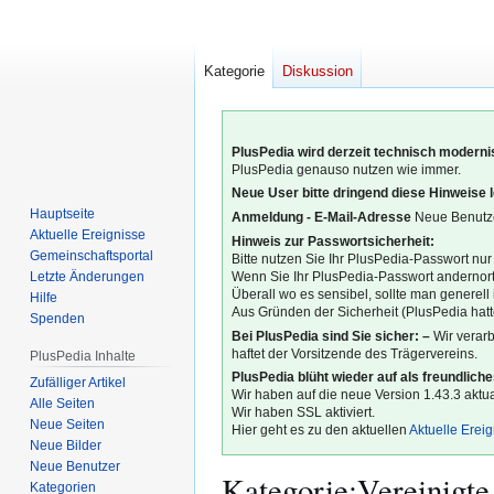
Kategorie
Diskussion
PlusPedia wird derzeit technisch modernis
PlusPedia genauso nutzen wie immer.
Neue User bitte dringend diese Hinweise 
Hauptseite
Anmeldung - E-Mail-Adresse
Neue Benutze
Aktuelle Ereignisse
Hinweis zur Passwortsicherheit:
Gemeinschafts­portal
Bitte nutzen Sie Ihr PlusPedia-Passwort nur
Letzte Änderungen
Wenn Sie Ihr PlusPedia-Passwort andernort
Überall wo es sensibel, sollte man generel
Hilfe
Aus Gründen der Sicherheit (PlusPedia hatte
Spenden
Bei PlusPedia sind Sie sicher: –
Wir verar
haftet der Vorsitzende des Trägervereins.
PlusPedia Inhalte
PlusPedia blüht wieder auf als freundlich
Zufälliger Artikel
Wir haben auf die neue Version 1.43.3 aktual
Alle Seiten
Wir haben SSL aktiviert.
Neue Seiten
Hier geht es zu den aktuellen
Aktuelle Erei
Neue Bilder
Neue Benutzer
Kategorie
:
Vereinigte
Kategorien