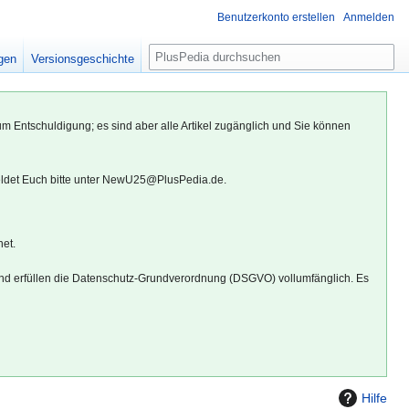
Benutzerkonto erstellen
Anmelden
S
igen
Versionsgeschichte
u
c
h
um Entschuldigung; es sind aber alle Artikel zugänglich und Sie können
e
eldet Euch bitte unter NewU25@PlusPedia.de.
net.
d erfüllen die Datenschutz-Grundverordnung (DSGVO) vollumfänglich. Es
Hilfe