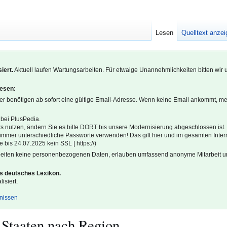
Lesen
Quelltext anze
iert.
Aktuell laufen Wartungsarbeiten. Für etwaige Unannehmlichkeiten bitten wir 
lesen:
r benötigen ab sofort eine gültige Email-Adresse. Wenn keine Email ankommt, m
 bei PlusPedia.
s nutzen, ändern Sie es bitte DORT bis unsere Modernisierung abgeschlossen ist.
l immer unterschiedliche Passworte verwenden! Das gilt hier und im gesamten Inter
 bis 24.07.2025 kein SSL | https://)
beiten keine personenbezogenen Daten, erlauben umfassend anonyme Mitarbeit un
es deutsches Lexikon.
isiert.
gnissen
 Staaten nach Region