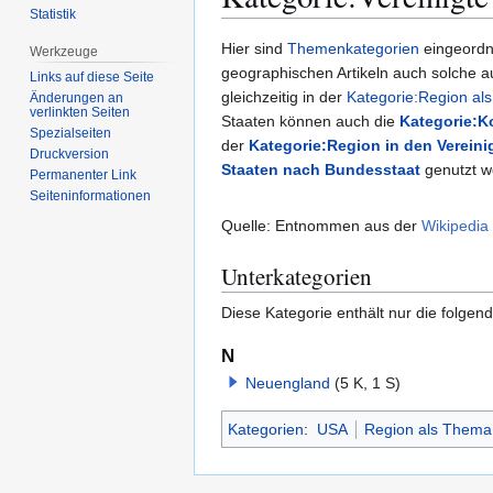
Statistik
Zur
Zur
Hier sind
Themenkategorien
eingeordne
Werkzeuge
Navigation
Suche
geographischen Artikeln auch solche au
Links auf diese Seite
springen
springen
gleichzeitig in der
Kategorie:Region al
Änderungen an
verlinkten Seiten
Staaten können auch die
Kategorie:K
Spezialseiten
der
Kategorie:Region in den Vereini
Druckversion
Staaten nach Bundesstaat
genutzt w
Permanenter Link
Seiten­­informationen
Quelle: Entnommen aus der
Wikipedia
Unterkategorien
Diese Kategorie enthält nur die folgen
N
Neuengland
(5 K, 1 S)
Kategorien
:
USA
Region als Thema