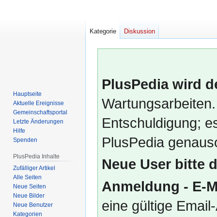
Kategorie
Diskussion
PlusPedia wird d
Hauptseite
Wartungsarbeiten.
Aktuelle Ereignisse
Gemeinschafts­portal
Entschuldigung; es
Letzte Änderungen
Hilfe
PlusPedia genauso
Spenden
PlusPedia Inhalte
Neue User bitte 
Zufälliger Artikel
Alle Seiten
Anmeldung - E-M
Neue Seiten
Neue Bilder
eine gültige Emai
Neue Benutzer
Kategorien