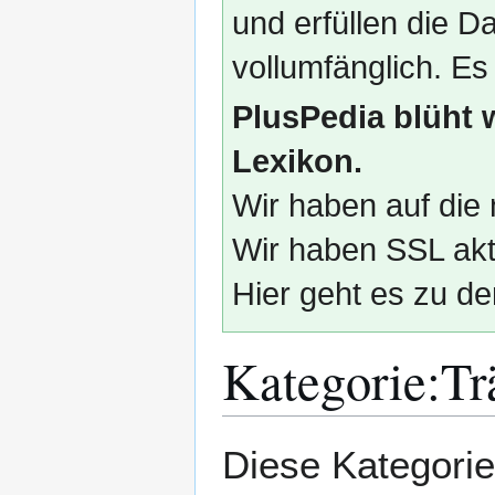
und erfüllen die
vollumfänglich. Es
PlusPedia blüht 
Lexikon.
Wir haben auf die 
Wir haben SSL akti
Hier geht es zu de
Kategorie
:
Tr
Zur
Zur
Diese Kategorie
Navigation
Suche
springen
springen