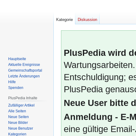
Kategorie
Diskussion
PlusPedia wird d
Hauptseite
Wartungsarbeiten.
Aktuelle Ereignisse
Gemeinschafts­portal
Entschuldigung; es
Letzte Änderungen
Hilfe
PlusPedia genauso
Spenden
PlusPedia Inhalte
Neue User bitte 
Zufälliger Artikel
Alle Seiten
Anmeldung - E-M
Neue Seiten
Neue Bilder
eine gültige Emai
Neue Benutzer
Kategorien