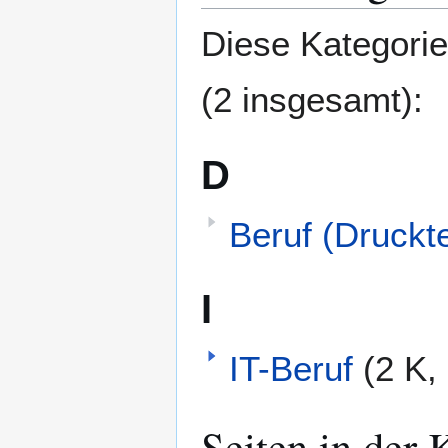
springen
springen
Diese Kategorie
(2 insgesamt):
D
Beruf (Druckt
I
IT-Beruf
(2 K,
Seiten in der 