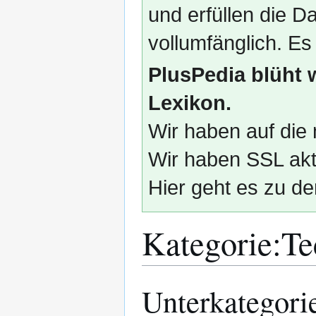
und erfüllen die
vollumfänglich. Es
PlusPedia blüht 
Lexikon.
Wir haben auf die 
Wir haben SSL akti
Hier geht es zu de
Kategorie
:
Te
Unterkategori
Zur
Zur
Navigation
Suche