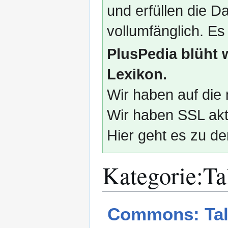
und erfüllen die
vollumfänglich. Es
PlusPedia blüht 
Lexikon.
Wir haben auf die 
Wir haben SSL akti
Hier geht es zu de
Kategorie
:
Ta
Zur
Zur
Commons: Ta
Navigation
Suche
springen
springen