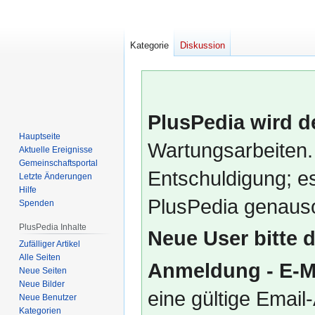
Kategorie
Diskussion
PlusPedia wird d
Hauptseite
Wartungsarbeiten.
Aktuelle Ereignisse
Gemeinschafts­portal
Entschuldigung; es
Letzte Änderungen
Hilfe
PlusPedia genauso
Spenden
PlusPedia Inhalte
Neue User bitte 
Zufälliger Artikel
Alle Seiten
Anmeldung - E-M
Neue Seiten
Neue Bilder
eine gültige Emai
Neue Benutzer
Kategorien