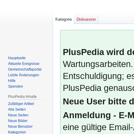
Kategorie
Diskussion
PlusPedia wird d
Hauptseite
Wartungsarbeiten.
Aktuelle Ereignisse
Gemeinschafts­portal
Entschuldigung; es
Letzte Änderungen
Hilfe
PlusPedia genauso
Spenden
PlusPedia Inhalte
Neue User bitte 
Zufälliger Artikel
Alle Seiten
Anmeldung - E-M
Neue Seiten
Neue Bilder
eine gültige Emai
Neue Benutzer
Kategorien