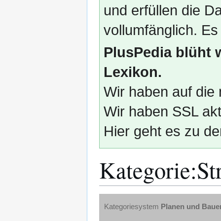
und erfüllen die
vollumfänglich. Es
PlusPedia blüht 
Lexikon.
Wir haben auf die 
Wir haben SSL akti
Hier geht es zu de
Kategorie
:
St
Zur
Zur
Kategoriesystem
Planen und Baue
Navigation
Suche
springen
springen