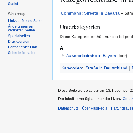
Statistik
Zur
Zur
Commons: Streets in Bavaria
– Samm
Werkzeuge
Navigation
Suche
Links auf diese Seite
Unterkategorien
springen
springen
Änderungen an
verlinkten Seiten
Spezialseiten
Diese Kategorie enthält nur die folgen
Druckversion
Permanenter Link
A
Seiten­­informationen
Außerortsstraße in Bayern
(leer)
Kategorien
:
Straße in Deutschland
Diese Seite wurde zuletzt am 13. November 20
Der Inhalt ist verfügbar unter der Lizenz
Creat
Datenschutz
Über PlusPedia
Haftungsauss