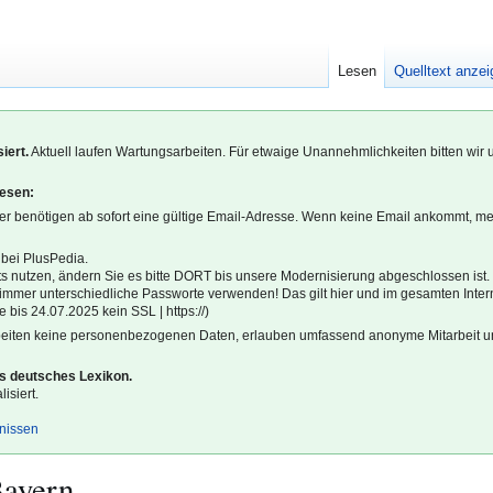
Lesen
Quelltext anze
iert.
Aktuell laufen Wartungsarbeiten. Für etwaige Unannehmlichkeiten bitten wir 
lesen:
r benötigen ab sofort eine gültige Email-Adresse. Wenn keine Email ankommt, m
 bei PlusPedia.
s nutzen, ändern Sie es bitte DORT bis unsere Modernisierung abgeschlossen ist.
l immer unterschiedliche Passworte verwenden! Das gilt hier und im gesamten Inter
 bis 24.07.2025 kein SSL | https://)
beiten keine personenbezogenen Daten, erlauben umfassend anonyme Mitarbeit un
es deutsches Lexikon.
isiert.
gnissen
Bayern