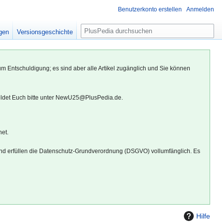
Benutzerkonto erstellen
Anmelden
S
igen
Versionsgeschichte
u
c
h
um Entschuldigung; es sind aber alle Artikel zugänglich und Sie können
e
eldet Euch bitte unter NewU25@PlusPedia.de.
net.
d erfüllen die Datenschutz-Grundverordnung (DSGVO) vollumfänglich. Es
Hilfe