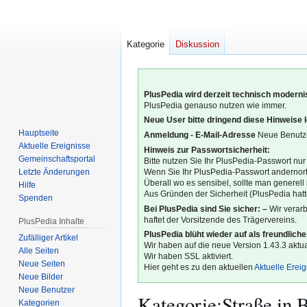
Kategorie
Diskussion
PlusPedia wird derzeit technisch modernis
PlusPedia genauso nutzen wie immer.
Neue User bitte dringend diese Hinweise 
Hauptseite
Anmeldung - E-Mail-Adresse
Neue Benutze
Aktuelle Ereignisse
Hinweis zur Passwortsicherheit:
Gemeinschafts­portal
Bitte nutzen Sie Ihr PlusPedia-Passwort nur
Letzte Änderungen
Wenn Sie Ihr PlusPedia-Passwort andernort
Überall wo es sensibel, sollte man generel
Hilfe
Aus Gründen der Sicherheit (PlusPedia hatte
Spenden
Bei PlusPedia sind Sie sicher: –
Wir verar
haftet der Vorsitzende des Trägervereins.
PlusPedia Inhalte
PlusPedia blüht wieder auf als freundlich
Zufälliger Artikel
Wir haben auf die neue Version 1.43.3 aktual
Alle Seiten
Wir haben SSL aktiviert.
Neue Seiten
Hier geht es zu den aktuellen
Aktuelle Erei
Neue Bilder
Neue Benutzer
Kategorie
:
Straße in 
Kategorien