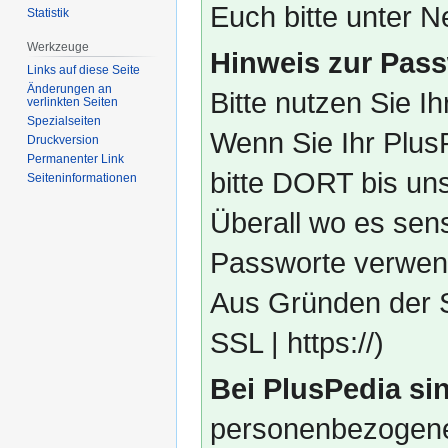
Euch bitte unter
Statistik
Werkzeuge
Hinweis zur Pass
Links auf diese Seite
Änderungen an
Bitte nutzen Sie I
verlinkten Seiten
Spezialseiten
Wenn Sie Ihr Plus
Druckversion
Permanenter Link
bitte DORT bis un
Seiten­­informationen
Überall wo es sens
Passworte verwend
Aus Gründen der S
SSL | https://)
Bei PlusPedia sin
personenbezogene