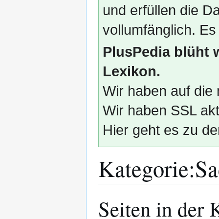
und erfüllen die
vollumfänglich. Es
PlusPedia blüht 
Lexikon.
Wir haben auf die 
Wir haben SSL akti
Hier geht es zu de
Kategorie
:
Sa
Seiten in der 
Zur
Zur
Navigation
Suche