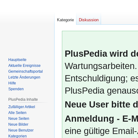
Kategorie
Diskussion
PlusPedia wird d
Hauptseite
Wartungsarbeiten.
Aktuelle Ereignisse
Gemeinschafts­portal
Entschuldigung; es
Letzte Änderungen
Hilfe
PlusPedia genauso
Spenden
PlusPedia Inhalte
Neue User bitte 
Zufälliger Artikel
Alle Seiten
Anmeldung - E-M
Neue Seiten
Neue Bilder
eine gültige Emai
Neue Benutzer
Kategorien