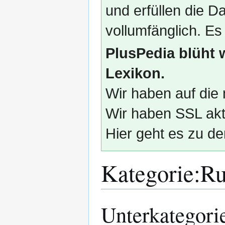
und erfüllen die
vollumfänglich. Es
PlusPedia blüht 
Lexikon.
Wir haben auf die 
Wir haben SSL akti
Hier geht es zu de
Kategorie
:
Ru
Unterkategori
Zur
Zur
Navigation
Suche