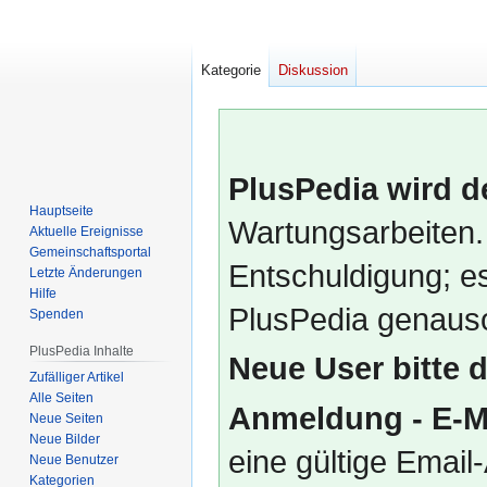
Kategorie
Diskussion
PlusPedia wird d
Hauptseite
Wartungsarbeiten.
Aktuelle Ereignisse
Gemeinschafts­portal
Entschuldigung; es
Letzte Änderungen
Hilfe
PlusPedia genauso
Spenden
PlusPedia Inhalte
Neue User bitte 
Zufälliger Artikel
Alle Seiten
Anmeldung - E-M
Neue Seiten
Neue Bilder
eine gültige Emai
Neue Benutzer
Kategorien