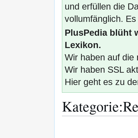
und erfüllen die
vollumfänglich. Es
PlusPedia blüht 
Lexikon.
Wir haben auf die 
Wir haben SSL akti
Hier geht es zu de
Kategorie
:
Re
Zur
Zur
Navigation
Suche
springen
springen