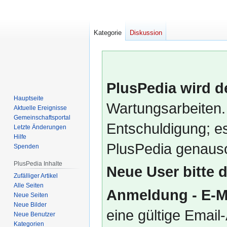
Kategorie
Diskussion
PlusPedia wird d
Hauptseite
Wartungsarbeiten.
Aktuelle Ereignisse
Gemeinschafts­portal
Entschuldigung; es
Letzte Änderungen
Hilfe
PlusPedia genauso
Spenden
PlusPedia Inhalte
Neue User bitte 
Zufälliger Artikel
Alle Seiten
Anmeldung - E-M
Neue Seiten
Neue Bilder
eine gültige Emai
Neue Benutzer
Kategorien