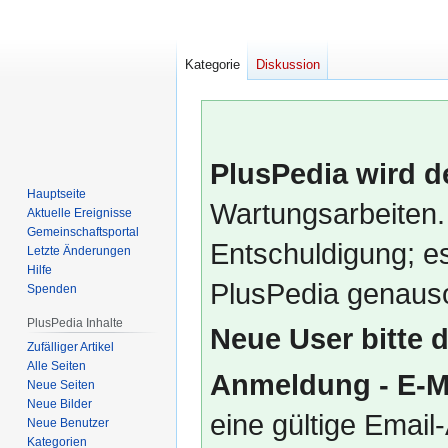
Kategorie
Diskussion
PlusPedia wird d
Hauptseite
Wartungsarbeiten.
Aktuelle Ereignisse
Gemeinschafts­portal
Entschuldigung; es
Letzte Änderungen
Hilfe
PlusPedia genauso
Spenden
PlusPedia Inhalte
Neue User bitte 
Zufälliger Artikel
Alle Seiten
Anmeldung - E-M
Neue Seiten
Neue Bilder
eine gültige Emai
Neue Benutzer
Kategorien