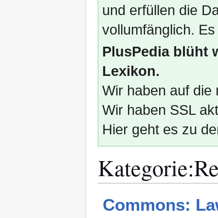
und erfüllen die
vollumfänglich. Es
PlusPedia blüht 
Lexikon.
Wir haben auf die 
Wir haben SSL akti
Hier geht es zu de
Kategorie
:
Re
Zur
Zur
Commons: Law
Navigation
Suche
springen
springen