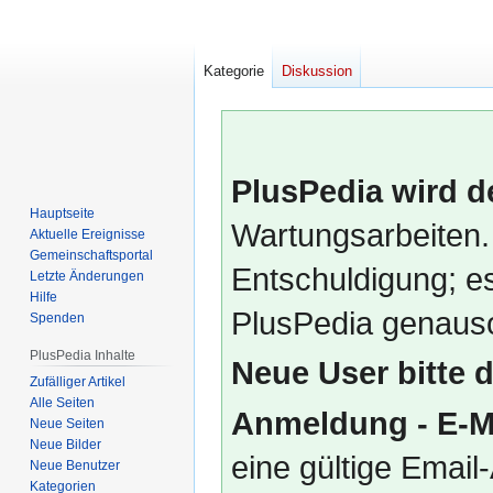
Kategorie
Diskussion
PlusPedia wird d
Hauptseite
Wartungsarbeiten.
Aktuelle Ereignisse
Gemeinschafts­portal
Entschuldigung; es
Letzte Änderungen
Hilfe
PlusPedia genauso
Spenden
PlusPedia Inhalte
Neue User bitte 
Zufälliger Artikel
Alle Seiten
Anmeldung - E-M
Neue Seiten
Neue Bilder
eine gültige Emai
Neue Benutzer
Kategorien