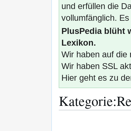
und erfüllen die
vollumfänglich. Es
PlusPedia blüht 
Lexikon.
Wir haben auf die 
Wir haben SSL akti
Hier geht es zu de
Kategorie
:
Re
Zur
Zur
Navigation
Suche
springen
springen