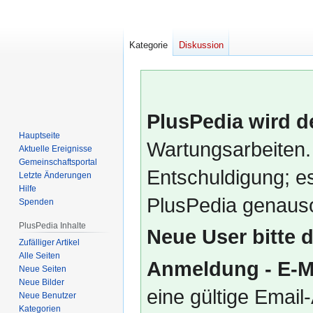
Kategorie
Diskussion
PlusPedia wird d
Hauptseite
Wartungsarbeiten.
Aktuelle Ereignisse
Gemeinschafts­portal
Entschuldigung; es
Letzte Änderungen
Hilfe
PlusPedia genauso
Spenden
PlusPedia Inhalte
Neue User bitte 
Zufälliger Artikel
Alle Seiten
Anmeldung - E-M
Neue Seiten
Neue Bilder
eine gültige Emai
Neue Benutzer
Kategorien