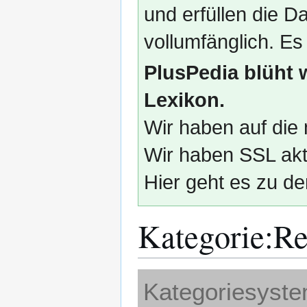
und erfüllen die
vollumfänglich. Es
PlusPedia blüht 
Lexikon.
Wir haben auf die 
Wir haben SSL akti
Hier geht es zu de
Kategorie
:
Re
Zur
Zur
Kategoriesyst
Navigation
Suche
springen
springen