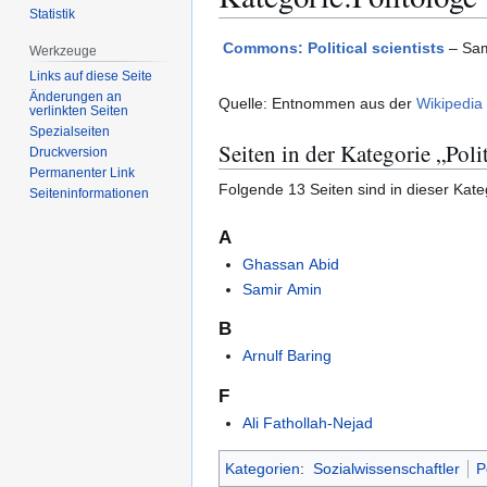
Statistik
Zur
Zur
Commons: Political scientists
– Sam
Werkzeuge
Navigation
Suche
Links auf diese Seite
springen
springen
Änderungen an
Quelle: Entnommen aus der
Wikipedia
verlinkten Seiten
Spezialseiten
Seiten in der Kategorie „Poli
Druckversion
Permanenter Link
Folgende 13 Seiten sind in dieser Kate
Seiten­­informationen
A
Ghassan Abid
Samir Amin
B
Arnulf Baring
F
Ali Fathollah-Nejad
Kategorien
:
Sozialwissenschaftler
P