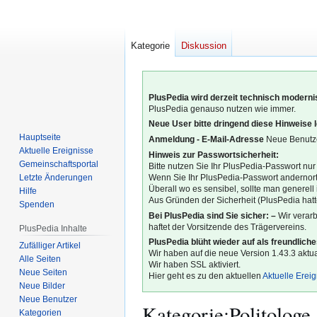
Kategorie
Diskussion
PlusPedia wird derzeit technisch modernis
PlusPedia genauso nutzen wie immer.
Neue User bitte dringend diese Hinweise 
Hauptseite
Anmeldung - E-Mail-Adresse
Neue Benutze
Aktuelle Ereignisse
Hinweis zur Passwortsicherheit:
Gemeinschafts­portal
Bitte nutzen Sie Ihr PlusPedia-Passwort nur
Letzte Änderungen
Wenn Sie Ihr PlusPedia-Passwort andernort
Überall wo es sensibel, sollte man generel
Hilfe
Aus Gründen der Sicherheit (PlusPedia hatte
Spenden
Bei PlusPedia sind Sie sicher: –
Wir verar
haftet der Vorsitzende des Trägervereins.
PlusPedia Inhalte
PlusPedia blüht wieder auf als freundlich
Zufälliger Artikel
Wir haben auf die neue Version 1.43.3 aktual
Alle Seiten
Wir haben SSL aktiviert.
Neue Seiten
Hier geht es zu den aktuellen
Aktuelle Erei
Neue Bilder
Neue Benutzer
Kategorie
:
Politologe
Kategorien