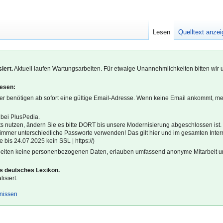
Lesen
Quelltext anze
iert.
Aktuell laufen Wartungsarbeiten. Für etwaige Unannehmlichkeiten bitten wir 
lesen:
r benötigen ab sofort eine gültige Email-Adresse. Wenn keine Email ankommt, m
 bei PlusPedia.
s nutzen, ändern Sie es bitte DORT bis unsere Modernisierung abgeschlossen ist.
l immer unterschiedliche Passworte verwenden! Das gilt hier und im gesamten Inter
 bis 24.07.2025 kein SSL | https://)
beiten keine personenbezogenen Daten, erlauben umfassend anonyme Mitarbeit un
es deutsches Lexikon.
isiert.
gnissen