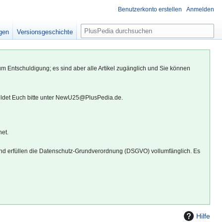
Benutzerkonto erstellen
Anmelden
S
igen
Versionsgeschichte
u
c
h
um Entschuldigung; es sind aber alle Artikel zugänglich und Sie können
e
eldet Euch bitte unter NewU25@PlusPedia.de.
net.
d erfüllen die Datenschutz-Grundverordnung (DSGVO) vollumfänglich. Es
Hilfe