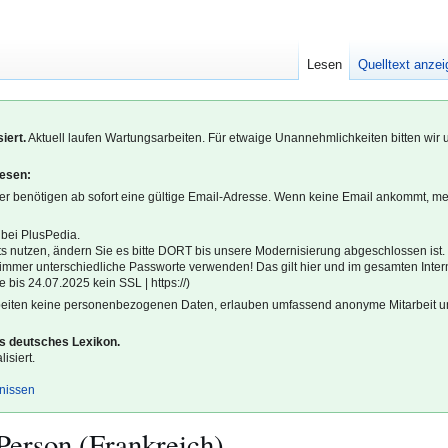
Lesen
Quelltext anze
iert.
Aktuell laufen Wartungsarbeiten. Für etwaige Unannehmlichkeiten bitten wir 
lesen:
r benötigen ab sofort eine gültige Email-Adresse. Wenn keine Email ankommt, m
 bei PlusPedia.
s nutzen, ändern Sie es bitte DORT bis unsere Modernisierung abgeschlossen ist.
l immer unterschiedliche Passworte verwenden! Das gilt hier und im gesamten Inter
 bis 24.07.2025 kein SSL | https://)
beiten keine personenbezogenen Daten, erlauben umfassend anonyme Mitarbeit un
es deutsches Lexikon.
isiert.
gnissen
 Person (Frankreich)