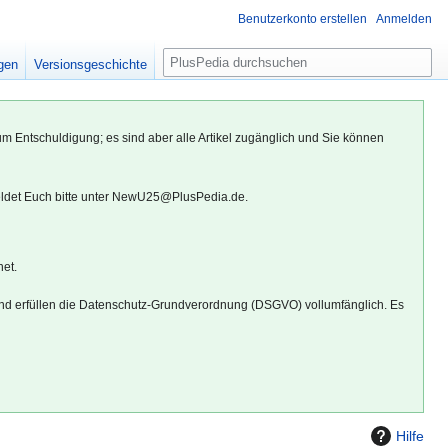
Benutzerkonto erstellen
Anmelden
S
igen
Versionsgeschichte
u
c
h
um Entschuldigung; es sind aber alle Artikel zugänglich und Sie können
e
eldet Euch bitte unter NewU25@PlusPedia.de.
net.
d erfüllen die Datenschutz-Grundverordnung (DSGVO) vollumfänglich. Es
Hilfe