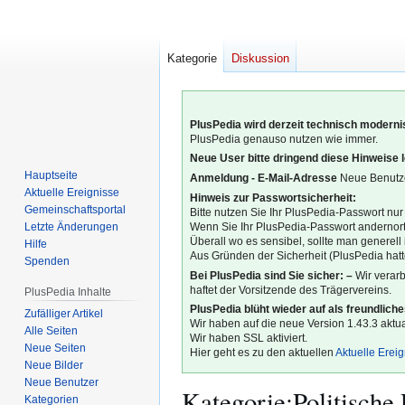
Kategorie
Diskussion
PlusPedia wird derzeit technisch modernis
PlusPedia genauso nutzen wie immer.
Neue User bitte dringend diese Hinweise 
Hauptseite
Anmeldung - E-Mail-Adresse
Neue Benutze
Aktuelle Ereignisse
Hinweis zur Passwortsicherheit:
Gemeinschafts­portal
Bitte nutzen Sie Ihr PlusPedia-Passwort nur
Letzte Änderungen
Wenn Sie Ihr PlusPedia-Passwort andernort
Überall wo es sensibel, sollte man generel
Hilfe
Aus Gründen der Sicherheit (PlusPedia hatte
Spenden
Bei PlusPedia sind Sie sicher: –
Wir verar
haftet der Vorsitzende des Trägervereins.
PlusPedia Inhalte
PlusPedia blüht wieder auf als freundlich
Zufälliger Artikel
Wir haben auf die neue Version 1.43.3 aktual
Alle Seiten
Wir haben SSL aktiviert.
Neue Seiten
Hier geht es zu den aktuellen
Aktuelle Erei
Neue Bilder
Neue Benutzer
Kategorie
:
Politische
Kategorien