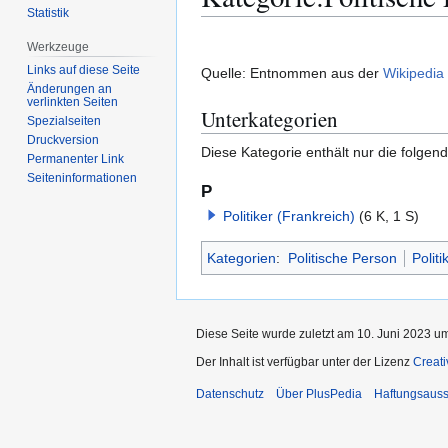
Statistik
Zur
Zur
Werkzeuge
Navigation
Suche
Links auf diese Seite
Quelle: Entnommen aus der
Wikipedia
springen
springen
Änderungen an
verlinkten Seiten
Unterkategorien
Spezialseiten
Druckversion
Diese Kategorie enthält nur die folgen
Permanenter Link
Seiten­­informationen
P
Politiker (Frankreich)
(6 K, 1 S)
Kategorien
:
Politische Person
Politi
Diese Seite wurde zuletzt am 10. Juni 2023 um
Der Inhalt ist verfügbar unter der Lizenz
Creat
Datenschutz
Über PlusPedia
Haftungsauss