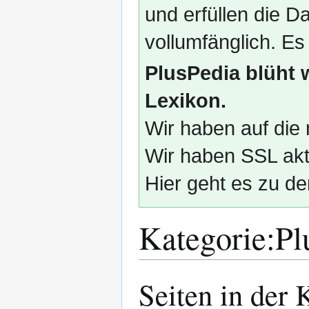
und erfüllen die
vollumfänglich. Es
PlusPedia blüht 
Lexikon.
Wir haben auf die 
Wir haben SSL akti
Hier geht es zu de
Kategorie
:
Pl
Seiten in der 
Zur
Zur
Navigation
Suche