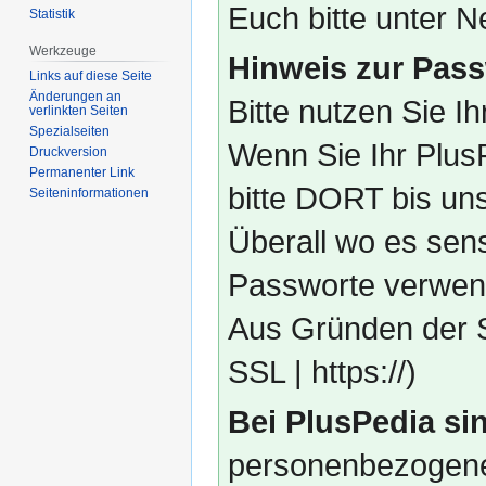
Euch bitte unter
Statistik
Werkzeuge
Hinweis zur Pass
Links auf diese Seite
Änderungen an
Bitte nutzen Sie I
verlinkten Seiten
Spezialseiten
Wenn Sie Ihr Plus
Druckversion
Permanenter Link
bitte DORT bis un
Seiten­­informationen
Überall wo es sens
Passworte verwend
Aus Gründen der S
SSL | https://)
Bei PlusPedia sin
personenbezogene