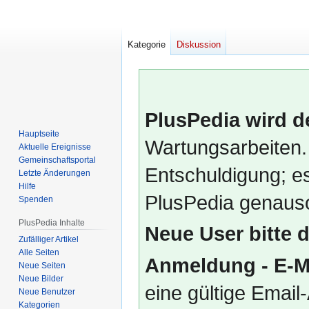
Kategorie
Diskussion
PlusPedia wird d
Hauptseite
Wartungsarbeiten.
Aktuelle Ereignisse
Gemeinschafts­portal
Entschuldigung; es
Letzte Änderungen
Hilfe
PlusPedia genauso
Spenden
PlusPedia Inhalte
Neue User bitte 
Zufälliger Artikel
Alle Seiten
Anmeldung - E-M
Neue Seiten
Neue Bilder
eine gültige Emai
Neue Benutzer
Kategorien