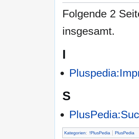
springen
springen
Folgende 2 Seit
insgesamt.
I
Pluspedia:Im
S
PlusPedia:Su
Kategorien
:
!PlusPedia
PlusPedia