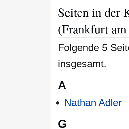
Seiten in der
Zur
Zur
Navigation
Suche
springen
springen
(Frankfurt am
Folgende 5 Seit
insgesamt.
A
Nathan Adler
G