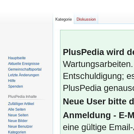
Kategorie
Diskussion
PlusPedia wird d
Hauptseite
Wartungsarbeiten.
Aktuelle Ereignisse
Gemeinschafts­portal
Entschuldigung; es
Letzte Änderungen
Hilfe
PlusPedia genauso
Spenden
PlusPedia Inhalte
Neue User bitte 
Zufälliger Artikel
Alle Seiten
Anmeldung - E-M
Neue Seiten
Neue Bilder
eine gültige Emai
Neue Benutzer
Kategorien