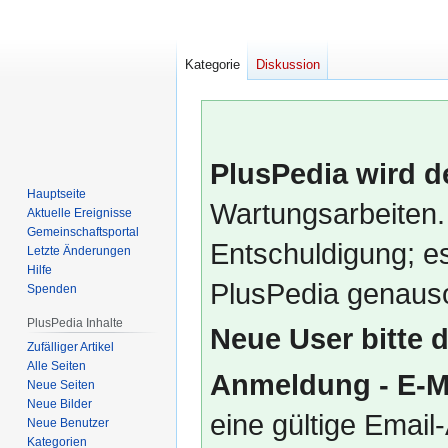
Kategorie
Diskussion
PlusPedia wird d
Hauptseite
Wartungsarbeiten.
Aktuelle Ereignisse
Gemeinschafts­portal
Entschuldigung; es
Letzte Änderungen
Hilfe
PlusPedia genauso
Spenden
PlusPedia Inhalte
Neue User bitte 
Zufälliger Artikel
Alle Seiten
Anmeldung - E-M
Neue Seiten
Neue Bilder
eine gültige Emai
Neue Benutzer
Kategorien