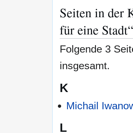
Seiten in der
Zur
Zur
Navigation
Suche
springen
springen
für eine Stadt
Folgende 3 Seit
insgesamt.
K
Michail Iwanow
L