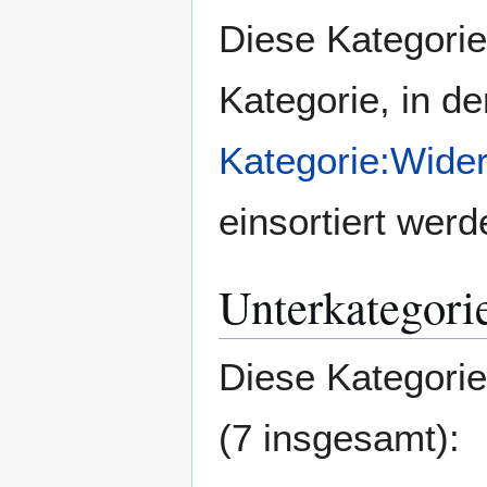
Zur
Zur
Diese Kategorie
Navigation
Suche
springen
springen
Kategorie, in d
Kategorie:Wide
einsortiert werd
Unterkategori
Diese Kategorie
(7 insgesamt):