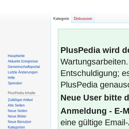
Kategorie
Diskussion
PlusPedia wird d
Hauptseite
Wartungsarbeiten.
Aktuelle Ereignisse
Gemeinschafts­portal
Entschuldigung; es
Letzte Änderungen
Hilfe
PlusPedia genauso
Spenden
PlusPedia Inhalte
Neue User bitte 
Zufälliger Artikel
Alle Seiten
Anmeldung - E-M
Neue Seiten
Neue Bilder
eine gültige Emai
Neue Benutzer
Kategorien