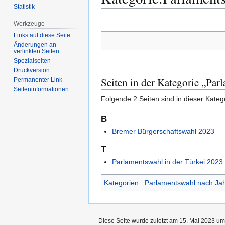
Statistik
Zur
Zur
Werkzeuge
Navigation
Suche
Links auf diese Seite
springen
springen
Änderungen an
verlinkten Seiten
Spezialseiten
Druckversion
Seiten in der Kategorie „Pa
Permanenter Link
Seiten­­informationen
Folgende 2 Seiten sind in dieser Kateg
B
Bremer Bürgerschaftswahl 2023
T
Parlamentswahl in der Türkei 2023
Kategorien
:
Parlamentswahl nach Ja
Diese Seite wurde zuletzt am 15. Mai 2023 um