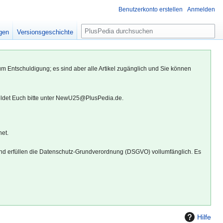
Benutzerkonto erstellen
Anmelden
S
igen
Versionsgeschichte
u
c
h
um Entschuldigung; es sind aber alle Artikel zugänglich und Sie können
e
eldet Euch bitte unter NewU25@PlusPedia.de.
net.
d erfüllen die Datenschutz-Grundverordnung (DSGVO) vollumfänglich. Es
Hilfe