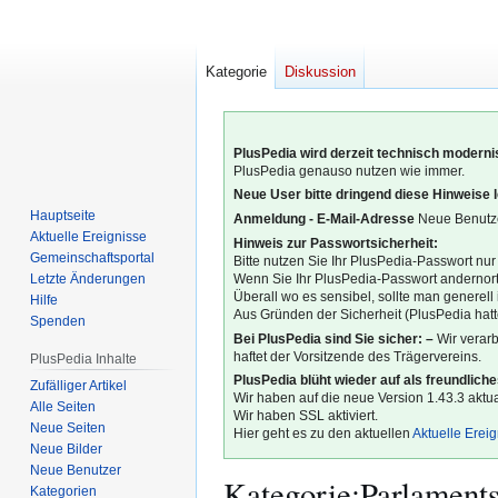
Kategorie
Diskussion
PlusPedia wird derzeit technisch modernis
PlusPedia genauso nutzen wie immer.
Neue User bitte dringend diese Hinweise 
Hauptseite
Anmeldung - E-Mail-Adresse
Neue Benutze
Aktuelle Ereignisse
Hinweis zur Passwortsicherheit:
Gemeinschafts­portal
Bitte nutzen Sie Ihr PlusPedia-Passwort nur
Letzte Änderungen
Wenn Sie Ihr PlusPedia-Passwort andernort
Überall wo es sensibel, sollte man generel
Hilfe
Aus Gründen der Sicherheit (PlusPedia hatte
Spenden
Bei PlusPedia sind Sie sicher: –
Wir verar
haftet der Vorsitzende des Trägervereins.
PlusPedia Inhalte
PlusPedia blüht wieder auf als freundlich
Zufälliger Artikel
Wir haben auf die neue Version 1.43.3 aktual
Alle Seiten
Wir haben SSL aktiviert.
Neue Seiten
Hier geht es zu den aktuellen
Aktuelle Erei
Neue Bilder
Neue Benutzer
Kategorie
:
Parlament
Kategorien