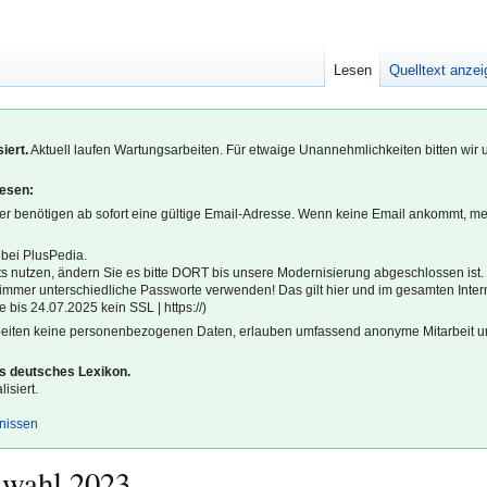
Lesen
Quelltext anze
iert.
Aktuell laufen Wartungsarbeiten. Für etwaige Unannehmlichkeiten bitten wir 
lesen:
r benötigen ab sofort eine gültige Email-Adresse. Wenn keine Email ankommt, m
 bei PlusPedia.
s nutzen, ändern Sie es bitte DORT bis unsere Modernisierung abgeschlossen ist.
l immer unterschiedliche Passworte verwenden! Das gilt hier und im gesamten Inter
 bis 24.07.2025 kein SSL | https://)
beiten keine personenbezogenen Daten, erlauben umfassend anonyme Mitarbeit un
es deutsches Lexikon.
isiert.
gnissen
swahl 2023