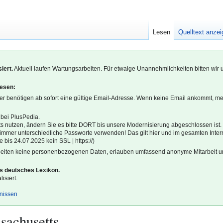
Lesen
Quelltext anze
iert.
Aktuell laufen Wartungsarbeiten. Für etwaige Unannehmlichkeiten bitten wir 
lesen:
r benötigen ab sofort eine gültige Email-Adresse. Wenn keine Email ankommt, m
 bei PlusPedia.
s nutzen, ändern Sie es bitte DORT bis unsere Modernisierung abgeschlossen ist.
l immer unterschiedliche Passworte verwenden! Das gilt hier und im gesamten Inter
 bis 24.07.2025 kein SSL | https://)
beiten keine personenbezogenen Daten, erlauben umfassend anonyme Mitarbeit un
es deutsches Lexikon.
isiert.
gnissen
sachusetts