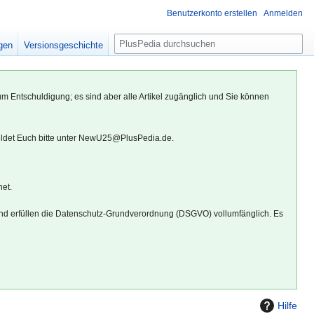
Benutzerkonto erstellen
Anmelden
S
igen
Versionsgeschichte
u
c
h
um Entschuldigung; es sind aber alle Artikel zugänglich und Sie können
e
eldet Euch bitte unter NewU25@PlusPedia.de.
net.
d erfüllen die Datenschutz-Grundverordnung (DSGVO) vollumfänglich. Es
Hilfe