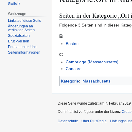
Statistik
Seiten in der Kategorie „Ort
Werkzeuge
Zur
Zur
Navigation
Suche
Links auf diese Seite
Folgende 3 Seiten sind in dieser Kateg
Änderungen an
springen
springen
verlinkten Seiten
B
Spezialseiten
Druckversion
Boston
Permanenter Link
Seiten­­informationen
C
Cambridge (Massachusetts)
Concord
Kategorie
:
Massachusetts
Diese Seite wurde zuletzt am 7. Februar 2019 
Der Inhalt ist verfügbar unter der Lizenz
Creat
Datenschutz
Über PlusPedia
Haftungsauss