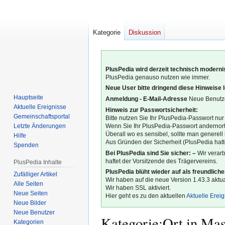
Kategorie
Diskussion
PlusPedia wird derzeit technisch modernis
PlusPedia genauso nutzen wie immer.
Neue User bitte dringend diese Hinweise 
Hauptseite
Anmeldung - E-Mail-Adresse
Neue Benutze
Aktuelle Ereignisse
Hinweis zur Passwortsicherheit:
Gemeinschafts­portal
Bitte nutzen Sie Ihr PlusPedia-Passwort nur
Letzte Änderungen
Wenn Sie Ihr PlusPedia-Passwort andernort
Überall wo es sensibel, sollte man generel
Hilfe
Aus Gründen der Sicherheit (PlusPedia hatte
Spenden
Bei PlusPedia sind Sie sicher: –
Wir verar
haftet der Vorsitzende des Trägervereins.
PlusPedia Inhalte
PlusPedia blüht wieder auf als freundlich
Zufälliger Artikel
Wir haben auf die neue Version 1.43.3 aktual
Alle Seiten
Wir haben SSL aktiviert.
Neue Seiten
Hier geht es zu den aktuellen
Aktuelle Erei
Neue Bilder
Neue Benutzer
Kategorie
:
Ort in Mas
Kategorien