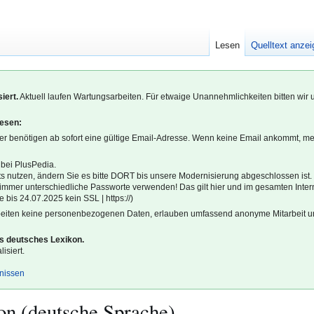
Lesen
Quelltext anze
iert.
Aktuell laufen Wartungsarbeiten. Für etwaige Unannehmlichkeiten bitten wir 
lesen:
r benötigen ab sofort eine gültige Email-Adresse. Wenn keine Email ankommt, m
 bei PlusPedia.
s nutzen, ändern Sie es bitte DORT bis unsere Modernisierung abgeschlossen ist.
l immer unterschiedliche Passworte verwenden! Das gilt hier und im gesamten Inter
 bis 24.07.2025 kein SSL | https://)
beiten keine personenbezogenen Daten, erlauben umfassend anonyme Mitarbeit un
es deutsches Lexikon.
isiert.
gnissen
on (deutsche Sprache)