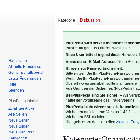
Kategorie
Diskussion
PlusPedia wird derzeit technisch modernis
PlusPedia genauso nutzen wie immer.
Neue User bitte dringend diese Hinweise 
Hauptseite
Anmeldung - E-Mail-Adresse
Neue Benutze
Aktuelle Ereignisse
Hinweis zur Passwortsicherheit:
Gemeinschafts­portal
Bitte nutzen Sie Ihr PlusPedia-Passwort nur
Letzte Änderungen
Wenn Sie Ihr PlusPedia-Passwort andernort
Überall wo es sensibel, sollte man generel
Hilfe
Aus Gründen der Sicherheit (PlusPedia hatte
Spenden
Bei PlusPedia sind Sie sicher: –
Wir verar
haftet der Vorsitzende des Trägervereins.
PlusPedia Inhalte
PlusPedia blüht wieder auf als freundlich
Zufälliger Artikel
Wir haben auf die neue Version 1.43.3 aktual
Alle Seiten
Wir haben SSL aktiviert.
Neue Seiten
Hier geht es zu den aktuellen
Aktuelle Erei
Neue Bilder
Neue Benutzer
Kategorie
:
Organisati
Kategorien