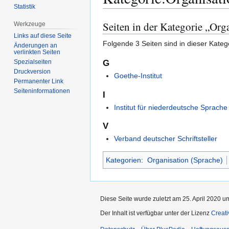
Statistik
Seiten in der Kategorie „Org
Werkzeuge
Zur
Zur
Navigation
Suche
Links auf diese Seite
Folgende 3 Seiten sind in dieser Kateg
Änderungen an
springen
springen
verlinkten Seiten
G
Spezialseiten
Druckversion
Goethe-Institut
Permanenter Link
Seiten­­informationen
I
Institut für niederdeutsche Sprache
V
Verband deutscher Schriftsteller
Kategorien
:
Organisation (Sprache)
Diese Seite wurde zuletzt am 25. April 2020 u
Der Inhalt ist verfügbar unter der Lizenz
Creat