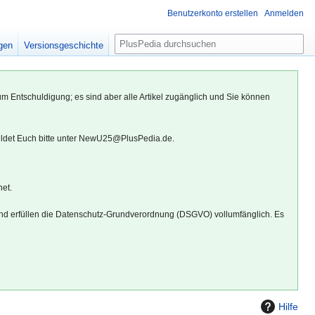
Benutzerkonto erstellen
Anmelden
S
igen
Versionsgeschichte
u
c
h
um Entschuldigung; es sind aber alle Artikel zugänglich und Sie können
e
eldet Euch bitte unter NewU25@PlusPedia.de.
net.
d erfüllen die Datenschutz-Grundverordnung (DSGVO) vollumfänglich. Es
Hilfe