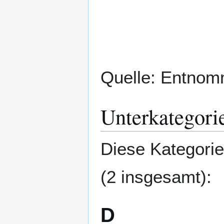
Zur
Zur
Navigation
Suche
springen
springen
Quelle: Entnom
Unterkategori
Diese Kategorie
(2 insgesamt):
D