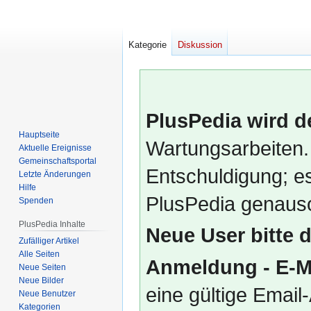
Kategorie
Diskussion
PlusPedia wird d
Hauptseite
Wartungsarbeiten.
Aktuelle Ereignisse
Gemeinschafts­portal
Entschuldigung; es
Letzte Änderungen
Hilfe
PlusPedia genauso
Spenden
PlusPedia Inhalte
Neue User bitte 
Zufälliger Artikel
Alle Seiten
Anmeldung - E-M
Neue Seiten
Neue Bilder
eine gültige Emai
Neue Benutzer
Kategorien