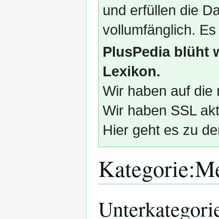
und erfüllen die
vollumfänglich. Es
PlusPedia blüht 
Lexikon.
Wir haben auf die 
Wir haben SSL akti
Hier geht es zu de
Kategorie
:
Me
Unterkategori
Zur
Zur
Navigation
Suche