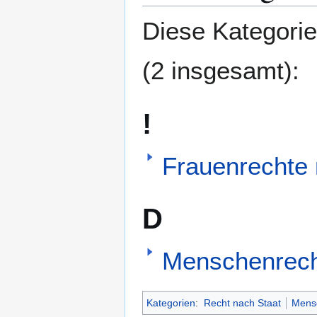
springen
springen
Diese Kategorie
(2 insgesamt):
!
Frauenrechte 
D
Menschenrech
Kategorien
:
Recht nach Staat
Mens