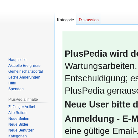
Kategorie
Diskussion
PlusPedia wird d
Hauptseite
Wartungsarbeiten.
Aktuelle Ereignisse
Gemeinschafts­portal
Entschuldigung; es
Letzte Änderungen
Hilfe
PlusPedia genauso
Spenden
PlusPedia Inhalte
Neue User bitte 
Zufälliger Artikel
Alle Seiten
Anmeldung - E-M
Neue Seiten
Neue Bilder
eine gültige Emai
Neue Benutzer
Kategorien