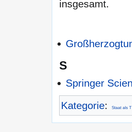
insgesamt.
Großherzogtu
S
Springer Scie
Kategorie
:
Staat als 