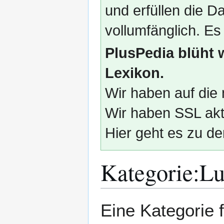
und erfüllen die
vollumfänglich. Es
PlusPedia blüht 
Lexikon.
Wir haben auf die 
Wir haben SSL akti
Hier geht es zu de
Kategorie
:
Lu
Zur
Zur
Eine Kategorie 
Navigation
Suche
springen
springen