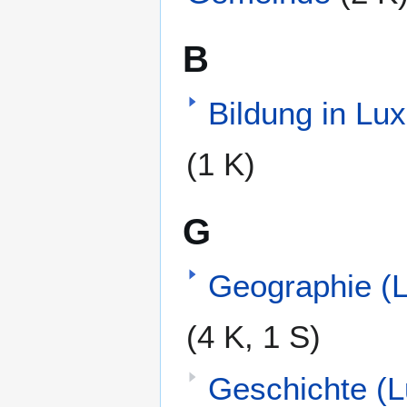
B
Bildung in Lu
(1 K)
G
Geographie (
(4 K, 1 S)
Geschichte (