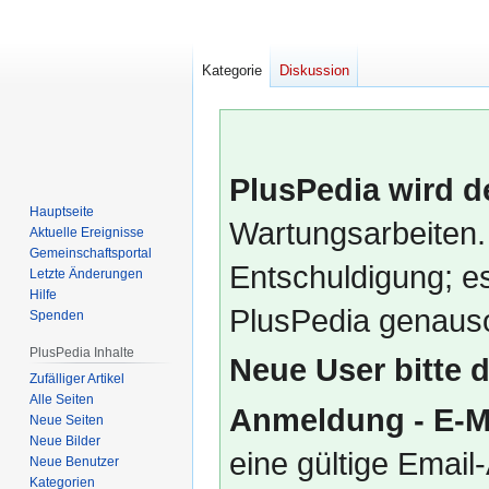
Kategorie
Diskussion
PlusPedia wird d
Hauptseite
Wartungsarbeiten.
Aktuelle Ereignisse
Gemeinschafts­portal
Entschuldigung; es
Letzte Änderungen
Hilfe
PlusPedia genauso
Spenden
PlusPedia Inhalte
Neue User bitte 
Zufälliger Artikel
Alle Seiten
Anmeldung - E-M
Neue Seiten
Neue Bilder
eine gültige Emai
Neue Benutzer
Kategorien