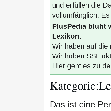
und erfüllen die
vollumfänglich. Es
PlusPedia blüht 
Lexikon.
Wir haben auf die 
Wir haben SSL akti
Hier geht es zu de
Kategorie
:
Le
Zur
Zur
Das ist eine Pe
Navigation
Suche
springen
springen