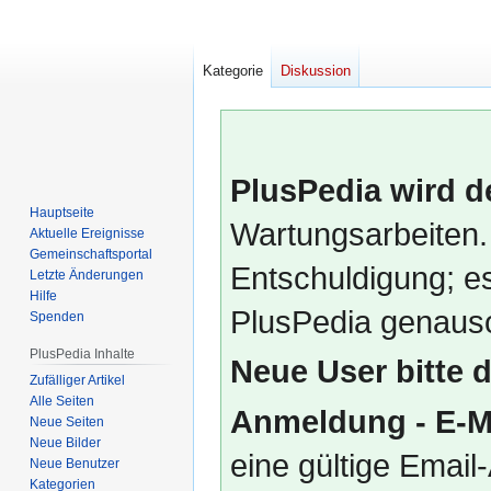
Kategorie
Diskussion
PlusPedia wird d
Hauptseite
Wartungsarbeiten.
Aktuelle Ereignisse
Gemeinschafts­portal
Entschuldigung; es
Letzte Änderungen
Hilfe
PlusPedia genauso
Spenden
PlusPedia Inhalte
Neue User bitte 
Zufälliger Artikel
Alle Seiten
Anmeldung - E-M
Neue Seiten
Neue Bilder
eine gültige Emai
Neue Benutzer
Kategorien