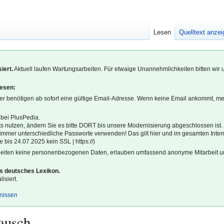
Lesen
Quelltext anze
iert.
Aktuell laufen Wartungsarbeiten. Für etwaige Unannehmlichkeiten bitten wir 
lesen:
r benötigen ab sofort eine gültige Email-Adresse. Wenn keine Email ankommt, m
 bei PlusPedia.
s nutzen, ändern Sie es bitte DORT bis unsere Modernisierung abgeschlossen ist.
l immer unterschiedliche Passworte verwenden! Das gilt hier und im gesamten Inter
 bis 24.07.2025 kein SSL | https://)
beiten keine personenbezogenen Daten, erlauben umfassend anonyme Mitarbeit un
es deutsches Lexikon.
isiert.
gnissen
ausch