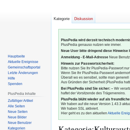
Kategorie
Diskussion
PlusPedia wird derzeit technisch modernis
PlusPedia genauso nutzen wie immer.
Neue User bitte dringend diese Hinweise 
Hauptseite
Anmeldung - E-Mail-Adresse
Neue Benutze
Aktuelle Ereignisse
Hinweis zur Passwortsicherheit:
Gemeinschafts­portal
Bitte nutzen Sie Ihr PlusPedia-Passwort nur
Letzte Änderungen
Wenn Sie Ihr PlusPedia-Passwort andernort
Überall wo es sensibel, sollte man generel
Hilfe
Aus Gründen der Sicherheit (PlusPedia hatte
Spenden
Bei PlusPedia sind Sie sicher: –
Wir verar
haftet der Vorsitzende des Trägervereins.
PlusPedia Inhalte
PlusPedia blüht wieder auf als freundlich
Zufälliger Artikel
Wir haben auf die neue Version 1.43.3 aktual
Alle Seiten
Wir haben SSL aktiviert.
Neue Seiten
Hier geht es zu den aktuellen
Aktuelle Erei
Neue Bilder
Neue Benutzer
Kategorie
:
Kulturaust
Kategorien