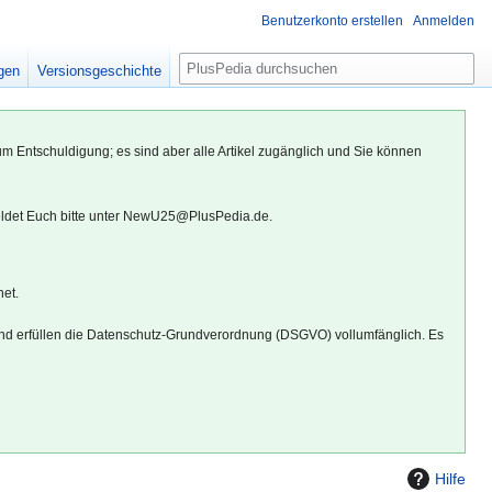
Benutzerkonto erstellen
Anmelden
S
igen
Versionsgeschichte
u
c
h
um Entschuldigung; es sind aber alle Artikel zugänglich und Sie können
e
eldet Euch bitte unter NewU25@PlusPedia.de.
net.
d erfüllen die Datenschutz-Grundverordnung (DSGVO) vollumfänglich. Es
Hilfe