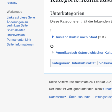
Statistik
Unterkategorien
Werkzeuge
Zur
Zur
Navigation
Suche
Links auf diese Seite
Diese Kategorie enthält die folgenden 
Änderungen an
springen
springen
verlinkten Seiten
!
Spezialseiten
Druckversion
Auslandskultur nach Staat
(2 K)
Permanenter Link
Seiten­­informationen
O
Amerikanisch-österreichischer Kult
Kategorien
:
Interkulturalität
Völkerv
Diese Seite wurde zuletzt am 24. Februar 202
Der Inhalt ist verfügbar unter der Lizenz
Creat
Datenschutz
Über PlusPedia
Haftungsauss