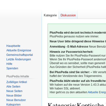
Kategorie
Diskussion
PlusPedia wird derzeit technisch modernis
PlusPedia genauso nutzen wie immer.
Neue User bitte dringend diese Hinweise 
Hauptseite
Anmeldung - E-Mail-Adresse
Neue Benutze
Aktuelle Ereignisse
Hinweis zur Passwortsicherheit:
Gemeinschafts­portal
Bitte nutzen Sie Ihr PlusPedia-Passwort nur
Letzte Änderungen
Wenn Sie Ihr PlusPedia-Passwort andernort
Überall wo es sensibel, sollte man generel
Hilfe
Aus Gründen der Sicherheit (PlusPedia hatte
Spenden
Bei PlusPedia sind Sie sicher: –
Wir verar
haftet der Vorsitzende des Trägervereins.
PlusPedia Inhalte
PlusPedia blüht wieder auf als freundlich
Zufälliger Artikel
Wir haben auf die neue Version 1.43.3 aktual
Alle Seiten
Wir haben SSL aktiviert.
Neue Seiten
Hier geht es zu den aktuellen
Aktuelle Erei
Neue Bilder
Neue Benutzer
Kategorie
:
Koptische
Kategorien