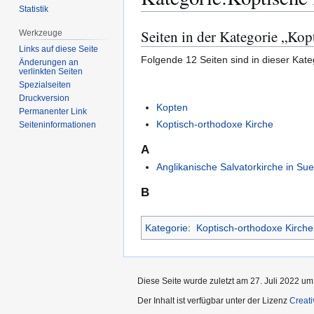
Statistik
Seiten in der Kategorie „Kop
Werkzeuge
Zur
Zur
Navigation
Suche
Links auf diese Seite
Folgende 12 Seiten sind in dieser Kate
Änderungen an
springen
springen
verlinkten Seiten
Spezialseiten
Druckversion
Kopten
Permanenter Link
Koptisch-orthodoxe Kirche
Seiten­­informationen
A
Anglikanische Salvatorkirche in Su
B
Kategorie
:
Koptisch-orthodoxe Kirche
Diese Seite wurde zuletzt am 27. Juli 2022 um
Der Inhalt ist verfügbar unter der Lizenz
Creat