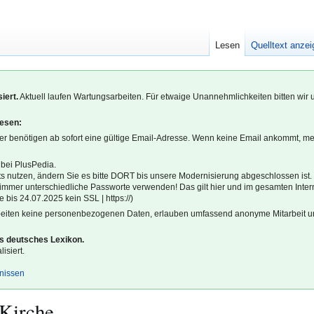
Lesen
Quelltext anze
iert.
Aktuell laufen Wartungsarbeiten. Für etwaige Unannehmlichkeiten bitten wir 
lesen:
r benötigen ab sofort eine gültige Email-Adresse. Wenn keine Email ankommt, m
 bei PlusPedia.
s nutzen, ändern Sie es bitte DORT bis unsere Modernisierung abgeschlossen ist.
l immer unterschiedliche Passworte verwenden! Das gilt hier und im gesamten Inter
 bis 24.07.2025 kein SSL | https://)
beiten keine personenbezogenen Daten, erlauben umfassend anonyme Mitarbeit un
es deutsches Lexikon.
isiert.
gnissen
 Kirche