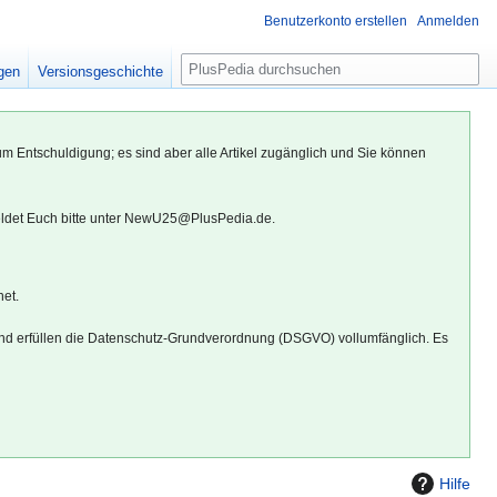
Benutzerkonto erstellen
Anmelden
S
igen
Versionsgeschichte
u
c
h
um Entschuldigung; es sind aber alle Artikel zugänglich und Sie können
e
eldet Euch bitte unter NewU25@PlusPedia.de.
net.
d erfüllen die Datenschutz-Grundverordnung (DSGVO) vollumfänglich. Es
Hilfe