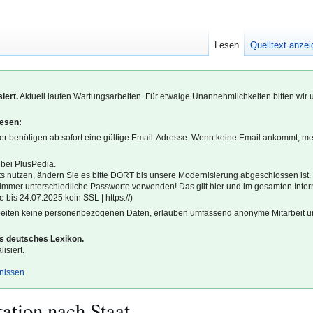
Lesen
Quelltext anze
iert.
Aktuell laufen Wartungsarbeiten. Für etwaige Unannehmlichkeiten bitten wir 
lesen:
r benötigen ab sofort eine gültige Email-Adresse. Wenn keine Email ankommt, m
 bei PlusPedia.
s nutzen, ändern Sie es bitte DORT bis unsere Modernisierung abgeschlossen ist.
l immer unterschiedliche Passworte verwenden! Das gilt hier und im gesamten Inter
 bis 24.07.2025 kein SSL | https://)
beiten keine personenbezogenen Daten, erlauben umfassend anonyme Mitarbeit un
es deutsches Lexikon.
isiert.
gnissen
tion nach Staat