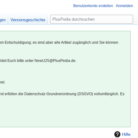
Benutzerkonto erstellen
Anmelden
S
igen
Versionsgeschichte
u
c
h
um Entschuldigung; es sind aber alle Artikel zugänglich und Sie können
e
eldet Euch bitte unter NewU25@PlusPedia.de.
net.
d erfüllen die Datenschutz-Grundverordnung (DSGVO) vollumfänglich. Es
Hilfe