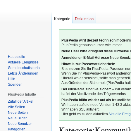
Kategorie
Diskussion
PlusPedia wird derzeit technisch modernis
PlusPedia genauso nutzen wie immer.
Neue User bitte dringend diese Hinweise 
Hauptseite
Anmeldung - E-Mail-Adresse
Neue Benutze
Aktuelle Ereignisse
Hinweis zur Passwortsicherheit:
Gemeinschafts­portal
Bitte nutzen Sie Ihr PlusPedia-Passwort nur
Letzte Änderungen
Wenn Sie Ihr PlusPedia-Passwort andernort
Überall wo es sensibel, sollte man generel
Hilfe
Aus Gründen der Sicherheit (PlusPedia hatte
Spenden
Bei PlusPedia sind Sie sicher: –
Wir verar
haftet der Vorsitzende des Trägervereins.
PlusPedia Inhalte
PlusPedia blüht wieder auf als freundlich
Zufälliger Artikel
Wir haben auf die neue Version 1.43.3 aktual
Alle Seiten
Wir haben SSL aktiviert.
Neue Seiten
Hier geht es zu den aktuellen
Aktuelle Erei
Neue Bilder
Neue Benutzer
Kategorie
:
Kommunika
Kategorien