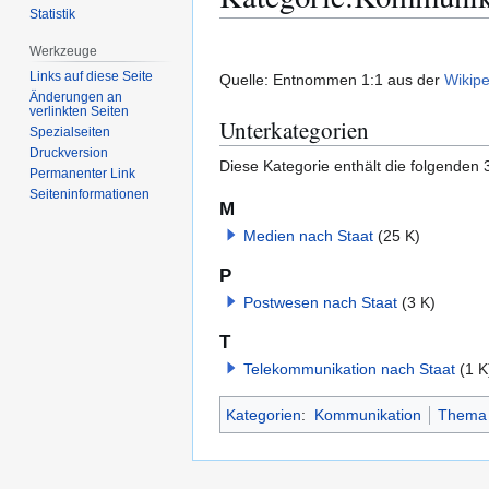
Statistik
Zur
Zur
Werkzeuge
Navigation
Suche
Links auf diese Seite
Quelle: Entnommen 1:1 aus der
Wikipe
springen
springen
Änderungen an
verlinkten Seiten
Unterkategorien
Spezialseiten
Druckversion
Diese Kategorie enthält die folgenden 
Permanenter Link
Seiten­­informationen
M
Medien nach Staat
(25 K)
P
Postwesen nach Staat
(3 K)
T
Telekommunikation nach Staat
(1 K
Kategorien
:
Kommunikation
Thema 