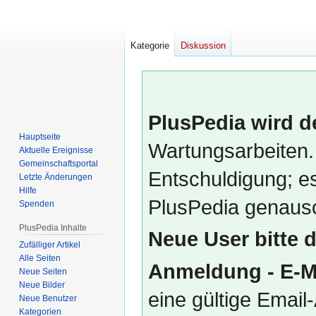
Kategorie
Diskussion
PlusPedia wird d
Hauptseite
Wartungsarbeiten.
Aktuelle Ereignisse
Gemeinschafts­portal
Entschuldigung; es
Letzte Änderungen
Hilfe
PlusPedia genauso
Spenden
PlusPedia Inhalte
Neue User bitte 
Zufälliger Artikel
Alle Seiten
Anmeldung - E-M
Neue Seiten
Neue Bilder
eine gültige Emai
Neue Benutzer
Kategorien