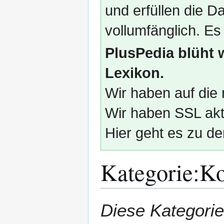
und erfüllen die
vollumfänglich. Es
PlusPedia blüht 
Lexikon.
Wir haben auf die 
Wir haben SSL akti
Hier geht es zu de
Kategorie
:
Ko
Zur
Zur
Diese Kategorie
Navigation
Suche
springen
springen