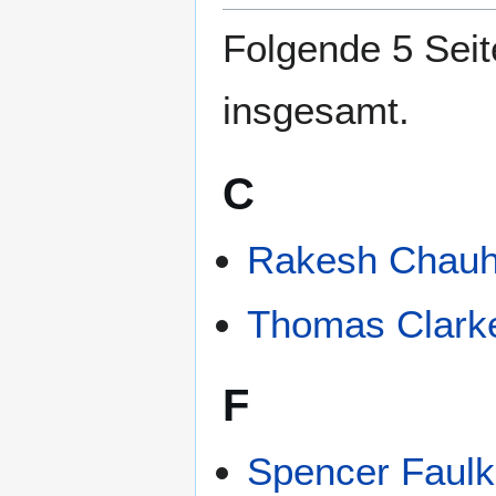
springen
springen
Folgende 5 Seit
insgesamt.
C
Rakesh Chau
Thomas Clark
F
Spencer Faulk