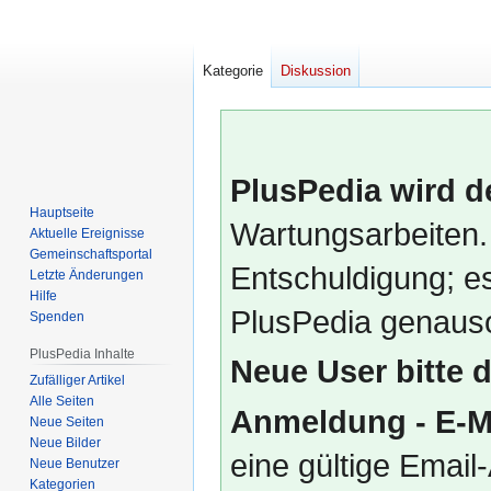
Kategorie
Diskussion
PlusPedia wird d
Hauptseite
Wartungsarbeiten.
Aktuelle Ereignisse
Gemeinschafts­portal
Entschuldigung; es
Letzte Änderungen
Hilfe
PlusPedia genauso
Spenden
PlusPedia Inhalte
Neue User bitte 
Zufälliger Artikel
Alle Seiten
Anmeldung - E-M
Neue Seiten
Neue Bilder
eine gültige Emai
Neue Benutzer
Kategorien