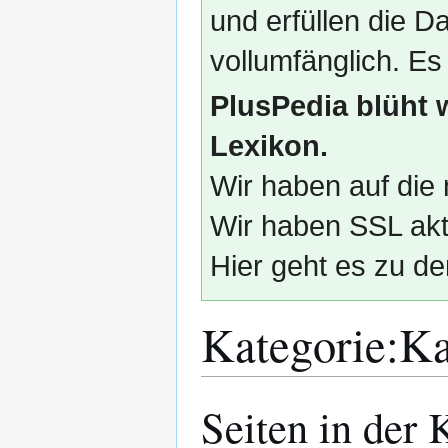
und erfüllen die
vollumfänglich. Es
PlusPedia blüht 
Lexikon.
Wir haben auf die 
Wir haben SSL akti
Hier geht es zu de
Kategorie
:
Ka
Seiten in der
Zur
Zur
Navigation
Suche