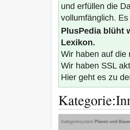
und erfüllen die
vollumfänglich. Es
PlusPedia blüht 
Lexikon.
Wir haben auf die 
Wir haben SSL akti
Hier geht es zu de
Kategorie
:
In
Zur
Zur
Kategoriesystem
Planen und Baue
Navigation
Suche
springen
springen