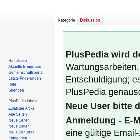
Kategorie
Diskussion
PlusPedia wird d
Hauptseite
Wartungsarbeiten.
Aktuelle Ereignisse
Gemeinschafts­portal
Entschuldigung; es
Letzte Änderungen
Hilfe
PlusPedia genauso
Spenden
PlusPedia Inhalte
Neue User bitte 
Zufälliger Artikel
Alle Seiten
Anmeldung - E-M
Neue Seiten
Neue Bilder
eine gültige Emai
Neue Benutzer
Kategorien