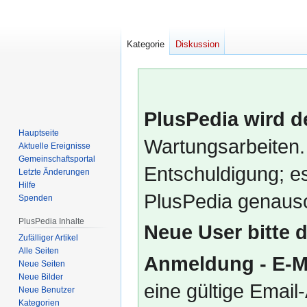
Kategorie
Diskussion
PlusPedia wird d
Hauptseite
Wartungsarbeiten.
Aktuelle Ereignisse
Gemeinschafts­portal
Entschuldigung; es
Letzte Änderungen
Hilfe
PlusPedia genauso
Spenden
PlusPedia Inhalte
Neue User bitte 
Zufälliger Artikel
Alle Seiten
Anmeldung - E-M
Neue Seiten
Neue Bilder
eine gültige Emai
Neue Benutzer
Kategorien