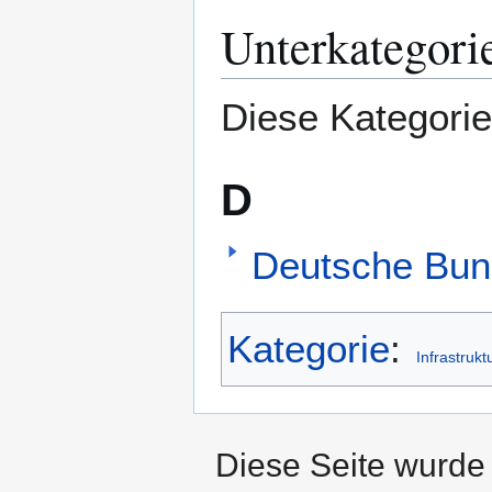
Unterkategori
Zur
Zur
Navigation
Suche
springen
springen
Diese Kategorie
D
Deutsche Bun
Kategorie
:
Infrastruk
Diese Seite wurde