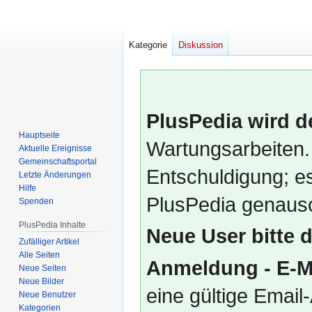
Kategorie
Diskussion
PlusPedia wird d
Hauptseite
Wartungsarbeiten.
Aktuelle Ereignisse
Gemeinschafts­portal
Entschuldigung; es
Letzte Änderungen
Hilfe
PlusPedia genauso
Spenden
PlusPedia Inhalte
Neue User bitte 
Zufälliger Artikel
Alle Seiten
Anmeldung - E-M
Neue Seiten
Neue Bilder
eine gültige Emai
Neue Benutzer
Kategorien