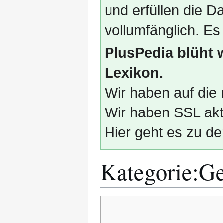
und erfüllen die
vollumfänglich. Es
PlusPedia blüht 
Lexikon.
Wir haben auf die 
Wir haben SSL akti
Hier geht es zu de
Kategorie
:
Ge
Zur
Zur
Navigation
Suche
springen
springen