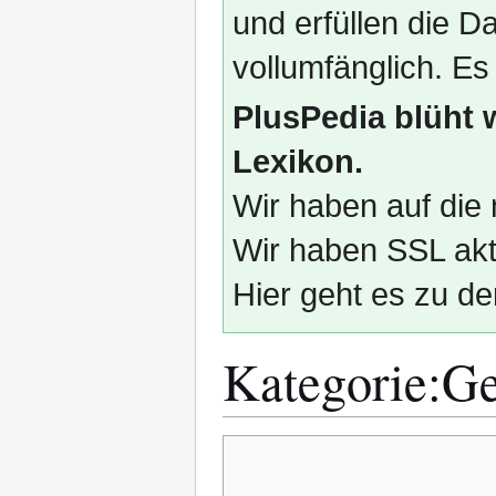
und erfüllen die
vollumfänglich. Es
PlusPedia blüht 
Lexikon.
Wir haben auf die 
Wir haben SSL akti
Hier geht es zu de
Kategorie
:
Ge
Zur
Zur
Navigation
Suche
springen
springen