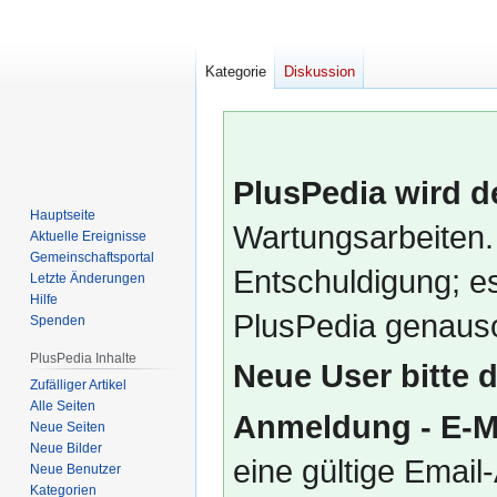
Kategorie
Diskussion
PlusPedia wird d
Hauptseite
Wartungsarbeiten.
Aktuelle Ereignisse
Gemeinschafts­portal
Entschuldigung; es
Letzte Änderungen
Hilfe
PlusPedia genauso
Spenden
PlusPedia Inhalte
Neue User bitte 
Zufälliger Artikel
Alle Seiten
Anmeldung - E-M
Neue Seiten
Neue Bilder
eine gültige Emai
Neue Benutzer
Kategorien